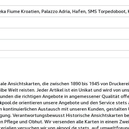
jeka Fiume Kroatien, Palazzo Adria, Hafen, SMS Torpedoboot,
nale Ansichtskarten, die zwischen 1890 bis 1945 von Druckere
e Welt reisten. Jeder Artikel ist ein Unikat und wird von un
Kunden die richtigen Angebote in angemessener Qualität offe
 akpool.de orientieren unsere Angebote und den Service stet
im kontinuierlichen Austausch mit unseren Kunden, gestalten
rfügung. Verantwortungsbewusst Historische Ansichtskarten b
n Pflege und Obhut. Wir versenden alle Karten in einem Zwei
erialien versuchen wir von akpool.de stets, auf umweltfreund