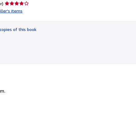
Seller
r)
rating
ller's items
4
out
of
copies of this book
5
stars
cm.