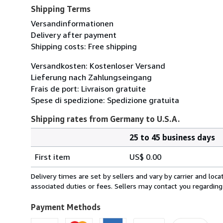
Shipping Terms
Versandinformationen
Delivery after payment
Shipping costs: Free shipping
Versandkosten: Kostenloser Versand
Lieferung nach Zahlungseingang
Frais de port: Livraison gratuite
Spese di spedizione: Spedizione gratuita
Shipping rates from Germany to U.S.A.
25 to 45 business days
Order
Shipping
quantity
First item
US$ 0.00
rates
from
Delivery times are set by sellers and vary by carrier and lo
Germany
associated duties or fees. Sellers may contact you regarding
to
U.S.A.
Payment Methods