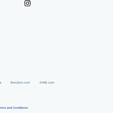
a
IberLibro.com
ZVAB.com
erms and Conditions
.