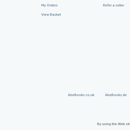
My Orders
Refer a seller
View Basket
AbeBooks.co.uk
AbeBooks.de
By using the Web si