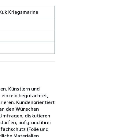
 Kuk Kriegsmarine
ien, Künstlern und
s einzeln begutachtet,
rieren. Kundenorientiert
s an den Wünschen
 Umfragen, diskutieren
edürfen, aufgrund ihrer
fachschutz (Folie und
liche Materialien