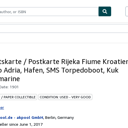
bles
Textbooks
Sellers
Start Selling
tskarte / Postkarte Rijeka Fiume Kroatie
o Adria, Hafen, SMS Torpedoboot, Kuk
marine
 Date:
1901
 / PAPER COLLECTIBLE
CONDITION: USED - VERY GOOD
ter
ool.de - akpool GmbH
,
Berlin, Germany
ller since June 1, 2017