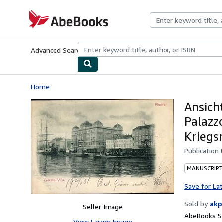
Skip to main content
AbeBooks.com
Advanced Search
Browse Collections
Rare Books
Art & Collecti
Home
Ansich
Palazz
Kriegs
Publication
MANUSCRIPT
Save for La
Sold by
akp
Seller Image
AbeBooks Se
View Larger Image