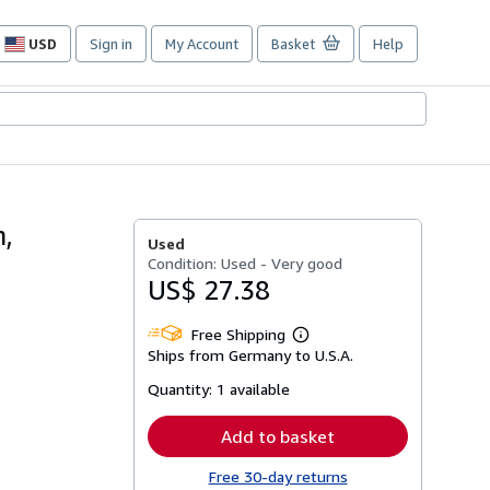
USD
Sign in
My Account
Basket
Help
Site
shopping
preferences
n,
Used
Condition: Used - Very good
US$ 27.38
Free Shipping
Learn
Ships from Germany to U.S.A.
more
about
Quantity:
1 available
shipping
rates
Add to basket
Free 30-day returns