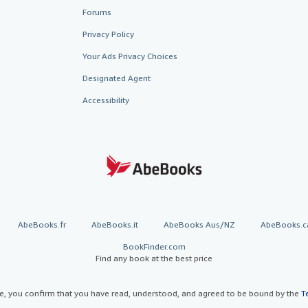
Forums
Privacy Policy
Your Ads Privacy Choices
Designated Agent
Accessibility
AbeBooks.fr
AbeBooks.it
AbeBooks Aus/NZ
AbeBooks.c
BookFinder.com
Find any book at the best price
te, you confirm that you have read, understood, and agreed to be bound by the
T