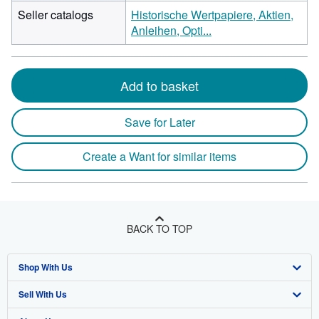
Seller catalogs
Historische Wertpapiere, Aktien,
Anleihen, Opti...
Add to basket
Save for Later
Create a Want for similar items
BACK TO TOP
Shop With Us
Sell With Us
Advanced Search