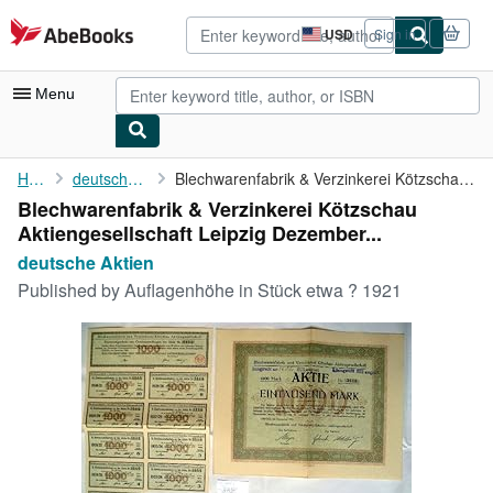
Skip to main content
AbeBooks.com
USD
Sign in
Site
shopping
preferences
Menu
My Account
Home
deutsche Aktien
Blechwarenfabrik & Verzinkerei Kötzschau Aktiengesellschaft ...
Blechwarenfabrik & Verzinkerei Kötzschau
My Purchases
Aktiengesellschaft Leipzig Dezember...
Advanced Search
deutsche Aktien
Published by
Auflagenhöhe in Stück etwa ? 1921
Browse Collections
Rare Books
Art & Collectibles
Textbooks
Sellers
Start Selling