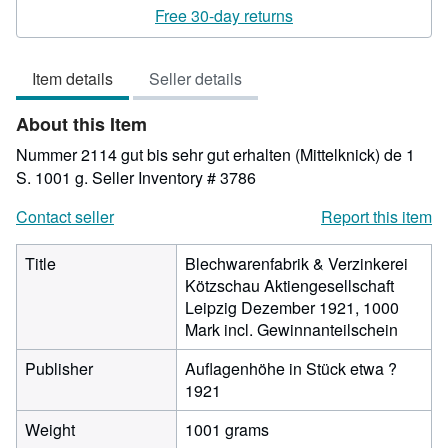
rating
Free 30-day returns
5
out
Item details
Seller details
of
5
About this Item
stars
Nummer 2114 gut bis sehr gut erhalten (Mittelknick) de 1
S. 1001 g.
Seller Inventory # 3786
Contact seller
Report this item
Title
Blechwarenfabrik & Verzinkerei
Kötzschau Aktiengesellschaft
Leipzig Dezember 1921, 1000
Mark incl. Gewinnanteilschein
Publisher
Auflagenhöhe in Stück etwa ?
1921
Weight
1001 grams