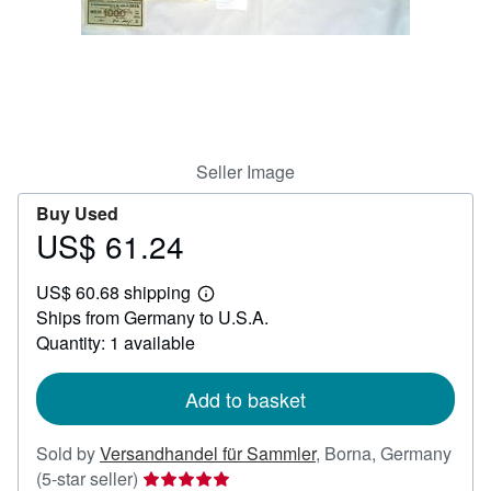
Help
CLOSE
Seller Image
Buy Used
US$ 61.24
Price
US$
US$ 60.68 shipping
61.24
Learn
Ships from Germany to U.S.A.
more
about
Quantity: 1 available
shipping
rates
Add to basket
Sold by
Versandhandel für Sammler
,
Borna, Germany
Seller
(5-star seller)