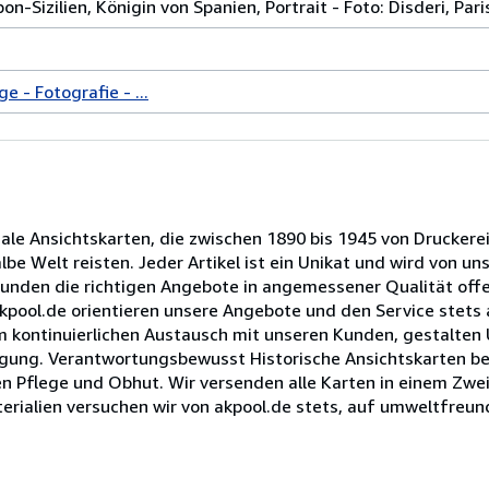
n-Sizilien, Königin von Spanien, Portrait - Foto: Disderi, Pari
e - Fotografie - ...
nale Ansichtskarten, die zwischen 1890 bis 1945 von Druckere
e Welt reisten. Jeder Artikel ist ein Unikat und wird von un
Kunden die richtigen Angebote in angemessener Qualität offe
 akpool.de orientieren unsere Angebote und den Service stet
im kontinuierlichen Austausch mit unseren Kunden, gestalten
rfügung. Verantwortungsbewusst Historische Ansichtskarten b
n Pflege und Obhut. Wir versenden alle Karten in einem Zwei
erialien versuchen wir von akpool.de stets, auf umweltfreund