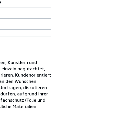
s
ien, Künstlern und
s einzeln begutachtet,
rieren. Kundenorientiert
s an den Wünschen
 Umfragen, diskutieren
edürfen, aufgrund ihrer
fachschutz (Folie und
liche Materialien