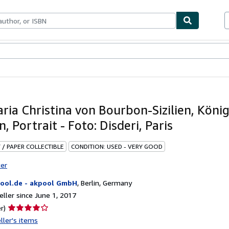
bles
Textbooks
Sellers
Start Selling
ria Christina von Bourbon-Sizilien, Köni
, Portrait - Foto: Disderi, Paris
 / PAPER COLLECTIBLE
CONDITION: USED - VERY GOOD
ter
ool.de - akpool GmbH
,
Berlin, Germany
ller since June 1, 2017
Seller
r)
rating
ller's items
4