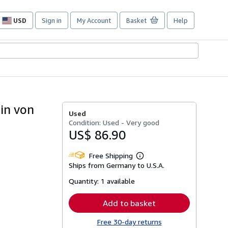
USD
Sign in
My Account
Basket
Help
Site
shopping
preferences
gin von
Used
Condition: Used - Very good
US$ 86.90
Free Shipping
Learn
Ships from Germany to U.S.A.
more
about
Quantity:
1 available
shipping
rates
Add to basket
Free 30-day returns