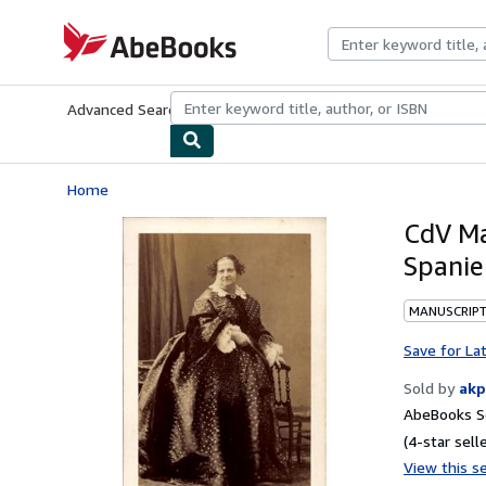
Skip to main content
AbeBooks.com
Advanced Search
Browse Collections
Rare Books
Art & Collecti
Home
CdV Ma
Spanien
MANUSCRIPT
Save for La
Sold by
akp
AbeBooks Se
(4-star selle
View this se