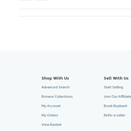
Shop With Us
Sell With Us
Advanced Search
Start Selling
Browse Collections
Join Our Affilia
My Account
Book Buyback
My Orders
Refer a seller
View Basket