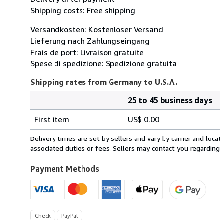
Shipping costs: Free shipping
Versandkosten: Kostenloser Versand
Lieferung nach Zahlungseingang
Frais de port: Livraison gratuite
Spese di spedizione: Spedizione gratuita
Shipping rates from Germany to U.S.A.
25 to 45 business days
Order
Shipping
quantity
First item
US$ 0.00
rates
from
Delivery times are set by sellers and vary by carrier and lo
Germany
associated duties or fees. Sellers may contact you regarding
to
U.S.A.
Payment Methods
Check
PayPal