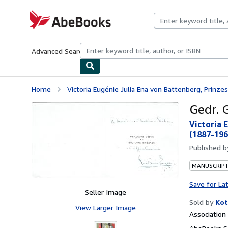
Skip to main content
AbeBooks.com
Advanced Search
Browse Collections
Rare Books
Art & Collecti
Home
Victoria Eugénie Julia Ena von Battenberg, Prinzessi
Gedr. 
Victoria 
(1887-196
Published 
MANUSCRIPT
Save for La
Seller Image
Sold by
Kot
View Larger Image
Associatio