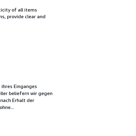
city of all items
ns, provide clear and
 ihres Einganges
ler beliefern wir gegen
nach Erhalt der
ohne...