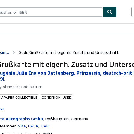
bles
Textbooks
Sellers
Start Selling
n,...
Gedr. Grußkarte mit eigenh. Zusatz und Unterschrift.
Grußkarte mit eigenh. Zusatz und Untersc
Eugénie Julia Ena von Battenberg, Prinzessin, deutsch-brit
9).
by
ohne Ort und Datum
 / PAPER COLLECTIBLE
CONDITION: USED
ter
te Autographs GmbH
,
Roßhaupten, Germany
n Member:
VDA
PADA
ILAB