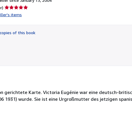
ller since January 13, 2004
Seller
r)
rating
ller's items
5
out
of
copies of this book
5
stars
 gerichtete Karte. Victoria Eugénie war eine deutsch-britisc
906 1931) wurde. Sie ist eine Urgroßmutter des jetzigen spanis