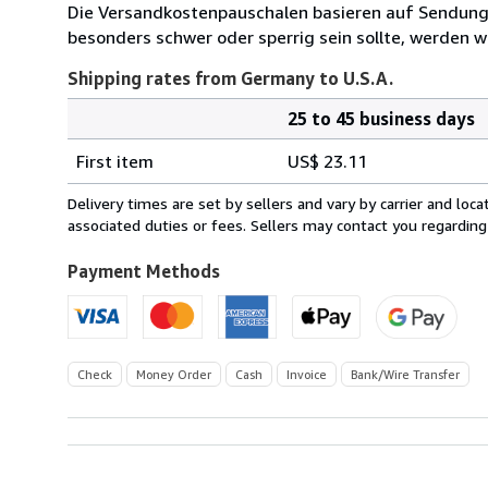
Die Versandkostenpauschalen basieren auf Sendungen
besonders schwer oder sperrig sein sollte, werden wi
Shipping rates from Germany to U.S.A.
25 to 45 business days
Order
Shipping
quantity
First item
US$ 23.11
rates
from
Delivery times are set by sellers and vary by carrier and lo
Germany
associated duties or fees. Sellers may contact you regarding
to
U.S.A.
Payment Methods
Check
Money Order
Cash
Invoice
Bank/Wire Transfer