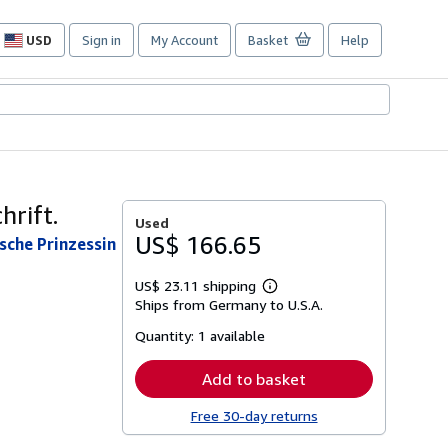
USD
Sign in
My Account
Basket
Help
Site
shopping
preferences
hrift.
Used
US$ 166.65
ische Prinzessin
US$ 23.11 shipping
Learn
Ships from Germany to U.S.A.
more
about
Quantity:
1 available
shipping
rates
Add to basket
Free 30-day returns