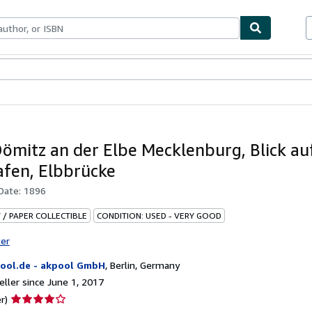
bles
Textbooks
Sellers
Start Selling
Dömitz an der Elbe Mecklenburg, Blick au
afen, Elbbrücke
 Date:
1896
 / PAPER COLLECTIBLE
CONDITION: USED - VERY GOOD
ter
ool.de - akpool GmbH
,
Berlin, Germany
ller since June 1, 2017
Seller
r)
rating