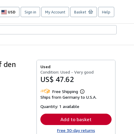
USD
Sign in
My Account
Basket
Help
Site
shopping
preferences
f den
Used
Condition: Used - Very good
US$ 47.62
Free Shipping
Learn
Ships from Germany to U.S.A.
more
about
Quantity:
1 available
shipping
rates
Add to basket
Free 30-day returns