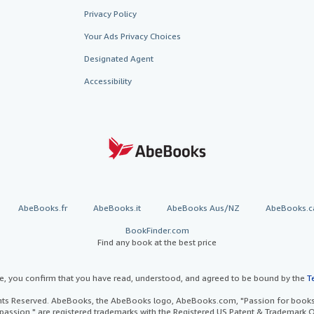
Privacy Policy
Your Ads Privacy Choices
Designated Agent
Accessibility
AbeBooks.fr
AbeBooks.it
AbeBooks Aus/NZ
AbeBooks.c
BookFinder.com
Find any book at the best price
te, you confirm that you have read, understood, and agreed to be bound by the
T
ghts Reserved. AbeBooks, the AbeBooks logo, AbeBooks.com, "Passion for books.
passion." are registered trademarks with the Registered US Patent & Trademark O