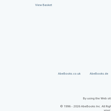
View Basket
AbeBooks.co.uk
AbeBooks.de
By using the Web si
© 1996 - 2026 AbeBooks Inc. All Ri
your 