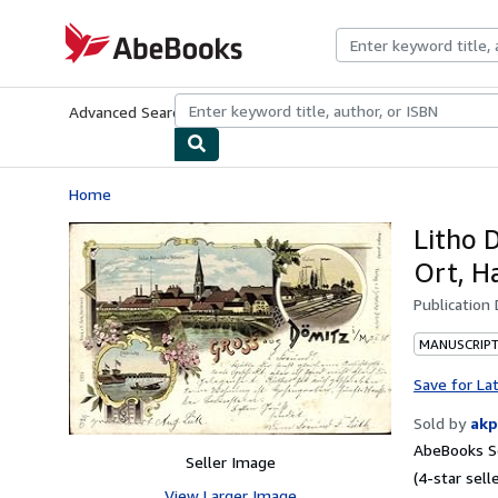
Skip to main content
AbeBooks.com
Advanced Search
Browse Collections
Rare Books
Art & Collecti
Home
Litho 
Ort, H
Publication
MANUSCRIPT
Save for La
Sold by
akp
AbeBooks Se
Seller Image
(4-star selle
View Larger Image