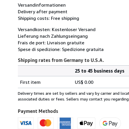
Versandinformationen
Delivery after payment
Shipping costs: Free shipping
Versandkosten: Kostenloser Versand
Lieferung nach Zahlungseingang
Frais de port: Livraison gratuite
Spese di spedizione: Spedizione gratuita
Shipping rates from Germany to U.S.A.
25 to 45 business days
Order
Shipping
quantity
First item
US$ 0.00
rates
from
Delivery times are set by sellers and vary by carrier and lo
Germany
associated duties or fees. Sellers may contact you regarding
to
U.S.A.
Payment Methods