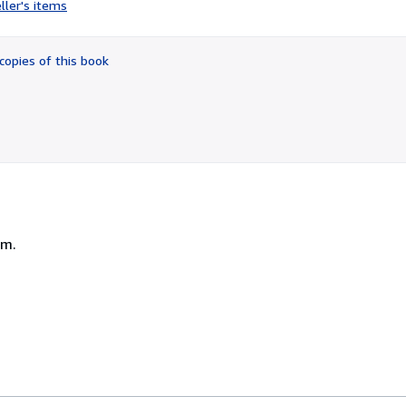
ller's items
4
out
of
copies of this book
5
stars
cm.