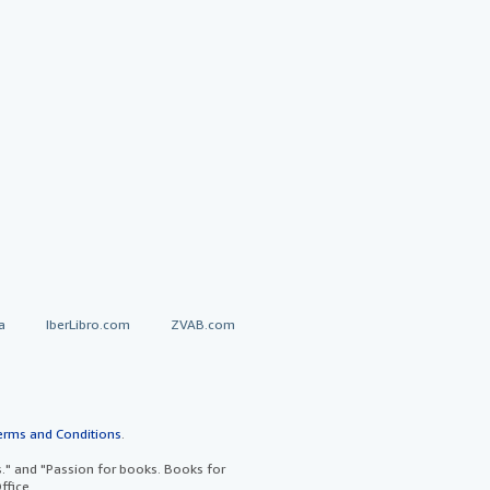
a
IberLibro.com
ZVAB.com
erms and Conditions
.
" and "Passion for books. Books for
ffice.