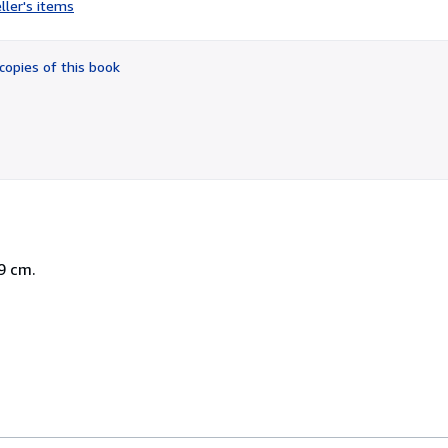
ller's items
4
out
of
copies of this book
5
stars
9 cm.