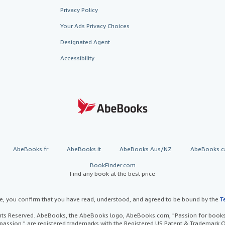
Privacy Policy
Your Ads Privacy Choices
Designated Agent
Accessibility
AbeBooks.fr
AbeBooks.it
AbeBooks Aus/NZ
AbeBooks.c
BookFinder.com
Find any book at the best price
te, you confirm that you have read, understood, and agreed to be bound by the
T
ghts Reserved. AbeBooks, the AbeBooks logo, AbeBooks.com, "Passion for books.
passion." are registered trademarks with the Registered US Patent & Trademark O