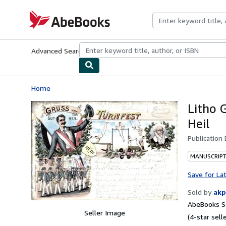
Skip to main content
AbeBooks.com
Advanced Search
Browse Collections
Rare Books
Art & Collecti
Home
Litho 
Heil
Publication
MANUSCRIPT
Save for La
Sold by
akp
AbeBooks Se
Seller Image
(4-star selle