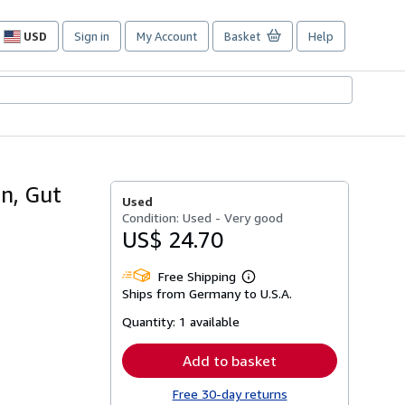
USD
Sign in
My Account
Basket
Help
Site
shopping
preferences
n, Gut
Used
Condition: Used - Very good
US$ 24.70
Free Shipping
Learn
Ships from Germany to U.S.A.
more
about
Quantity:
1 available
shipping
rates
Add to basket
Free 30-day returns