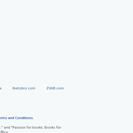
a
IberLibro.com
ZVAB.com
erms and Conditions
.
" and "Passion for books. Books for
ffice.