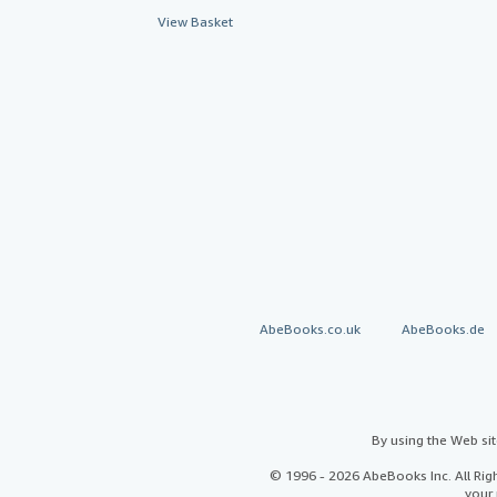
View Basket
AbeBooks.co.uk
AbeBooks.de
By using the Web si
© 1996 - 2026 AbeBooks Inc. All Ri
your 