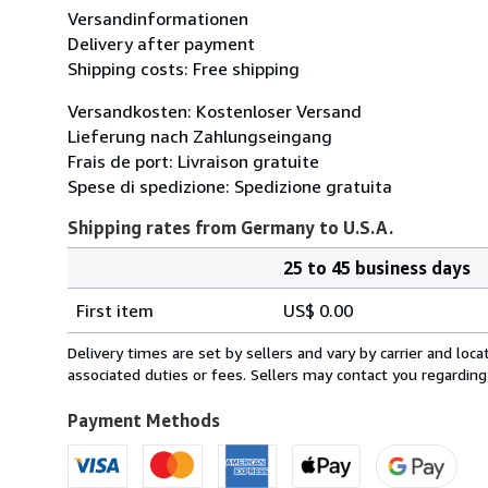
Versandinformationen
Delivery after payment
Shipping costs: Free shipping
Versandkosten: Kostenloser Versand
Lieferung nach Zahlungseingang
Frais de port: Livraison gratuite
Spese di spedizione: Spedizione gratuita
Shipping rates from Germany to U.S.A.
25 to 45 business days
Order
Shipping
quantity
First item
US$ 0.00
rates
from
Delivery times are set by sellers and vary by carrier and lo
Germany
associated duties or fees. Sellers may contact you regarding
to
U.S.A.
Payment Methods