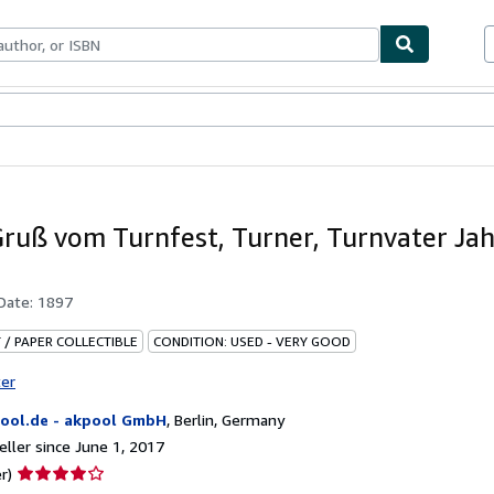
bles
Textbooks
Sellers
Start Selling
Gruß vom Turnfest, Turner, Turnvater Jah
 Date:
1897
 / PAPER COLLECTIBLE
CONDITION: USED - VERY GOOD
ter
ool.de - akpool GmbH
,
Berlin, Germany
ller since June 1, 2017
Seller
r)
rating