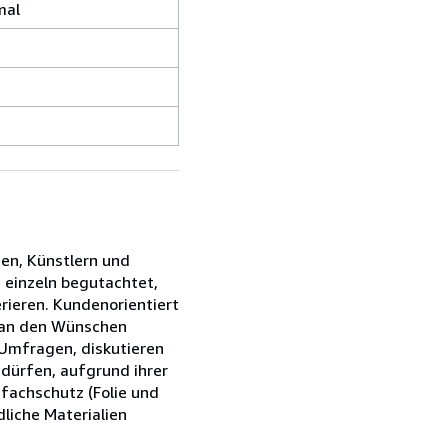
mal
ien, Künstlern und
s einzeln begutachtet,
rieren. Kundenorientiert
s an den Wünschen
 Umfragen, diskutieren
edürfen, aufgrund ihrer
fachschutz (Folie und
liche Materialien