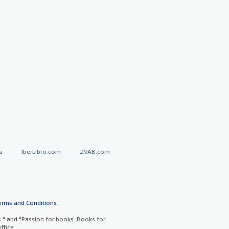
a
IberLibro.com
ZVAB.com
erms and Conditions
.
" and "Passion for books. Books for
ffice.