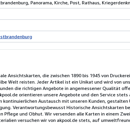
randenburg, Panorama, Kirche, Post, Rathaus, Kriegerdenk
Ostbrandenburg
nale Ansichtskarten, die zwischen 1890 bis 1945 von Druckere
e Welt reisten. Jeder Artikel ist ein Unikat und wird von un
Kunden die richtigen Angebote in angemessener Qualität offe
 akpool.de orientieren unsere Angebote und den Service stet
im kontinuierlichen Austausch mit unseren Kunden, gestalten
rfügung. Verantwortungsbewusst Historische Ansichtskarten b
n Pflege und Obhut. Wir versenden alle Karten in einem Zwei
erialien versuchen wir von akpool.de stets, auf umweltfreund