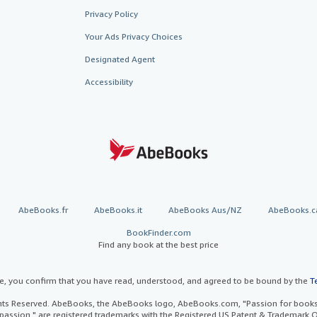
Privacy Policy
Your Ads Privacy Choices
Designated Agent
Accessibility
AbeBooks.fr
AbeBooks.it
AbeBooks Aus/NZ
AbeBooks.c
BookFinder.com
Find any book at the best price
te, you confirm that you have read, understood, and agreed to be bound by the
T
ghts Reserved. AbeBooks, the AbeBooks logo, AbeBooks.com, "Passion for books.
passion." are registered trademarks with the Registered US Patent & Trademark O