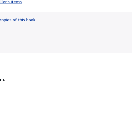
ller's items
4
out
of
copies of this book
5
stars
cm.