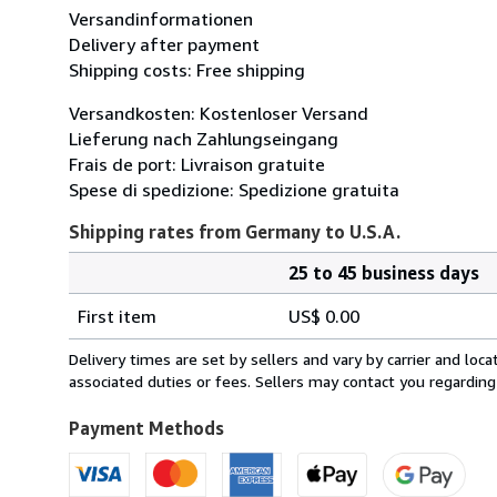
Versandinformationen
Delivery after payment
Shipping costs: Free shipping
Versandkosten: Kostenloser Versand
Lieferung nach Zahlungseingang
Frais de port: Livraison gratuite
Spese di spedizione: Spedizione gratuita
Shipping rates from Germany to U.S.A.
25 to 45 business days
Order
Shipping
quantity
First item
US$ 0.00
rates
from
Delivery times are set by sellers and vary by carrier and lo
Germany
associated duties or fees. Sellers may contact you regarding
to
U.S.A.
Payment Methods