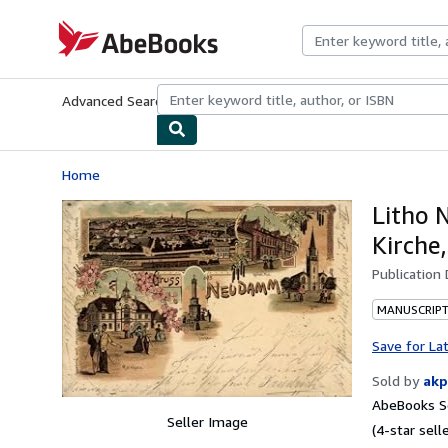
Skip to main content
AbeBooks.com
Advanced Search
Browse Collections
Rare Books
Art & Collecti
Home
Litho
Kirche
Publication
MANUSCRIPT
Save for La
Sold by
akp
AbeBooks Se
Seller Image
(4-star selle