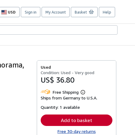
USD
Sign in
My Account
Basket
Help
Site
shopping
preferences
norama,
Used
Condition: Used - Very good
US$ 36.80
Free Shipping
Learn
Ships from Germany to U.S.A.
more
about
Quantity:
1 available
shipping
rates
Add to basket
Free 30-day returns