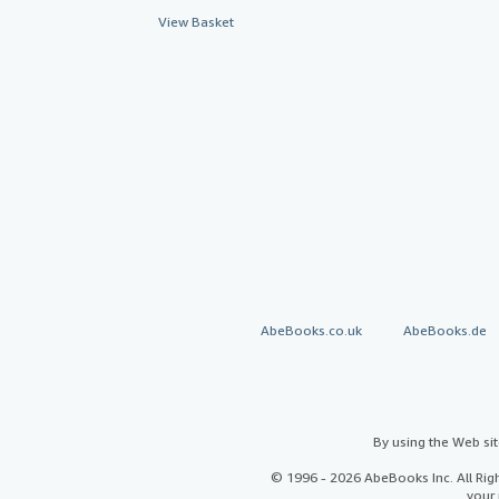
View Basket
AbeBooks.co.uk
AbeBooks.de
By using the Web si
© 1996 - 2026 AbeBooks Inc. All Ri
your 