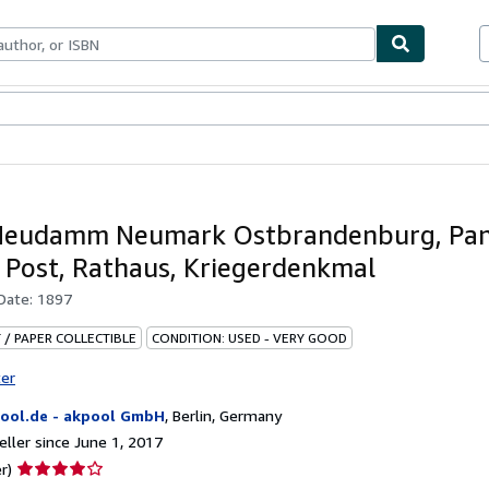
bles
Textbooks
Sellers
Start Selling
 Neudamm Neumark Ostbrandenburg, Pa
, Post, Rathaus, Kriegerdenkmal
 Date:
1897
 / PAPER COLLECTIBLE
CONDITION: USED - VERY GOOD
ter
ool.de - akpool GmbH
,
Berlin, Germany
ller since June 1, 2017
Seller
r)
rating