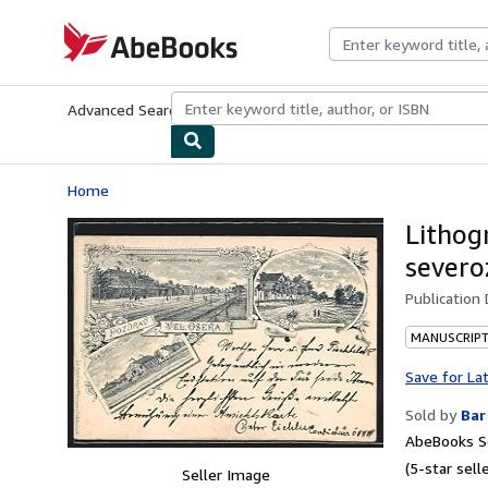
Skip to main content
AbeBooks.com
Advanced Search
Browse Collections
Rare Books
Art & Collecti
Home
Lithog
severo
Publication
MANUSCRIPT
Save for La
Sold by
Bar
AbeBooks Se
(5-star selle
Seller Image