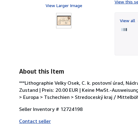
View this se
View Larger Image
View all
About this Item
***Lithographie Velky Osek, C. k. postovní úrad, Ná
Zustand | Preis: 20.00 EUR | Keine MwSt.-Ausweisun
> Europa > Tschechien > Stredoceský kraj / Mittelb
Seller Inventory # 12724198
Contact seller