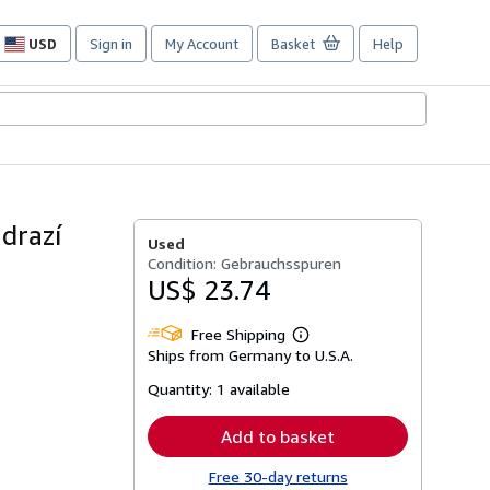
USD
Sign in
My Account
Basket
Help
Site
shopping
preferences
ádrazí
Used
Condition: Gebrauchsspuren
US$ 23.74
Free Shipping
Learn
Ships from Germany to U.S.A.
more
about
Quantity:
1 available
shipping
rates
Add to basket
Free 30-day returns