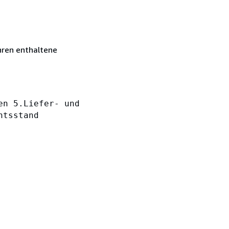
hren enthaltene
en 5.Liefer- und
htsstand