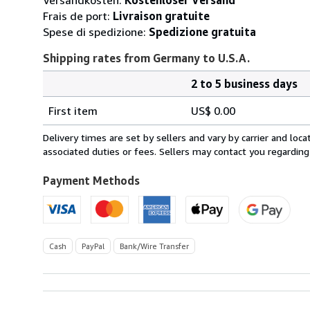
Frais de port:
Livraison gratuite
Spese di spedizione:
Spedizione gratuita
Shipping rates from Germany to U.S.A.
2 to 5 business days
Order
Shipping
quantity
First item
US$ 0.00
rates
from
Delivery times are set by sellers and vary by carrier and lo
Germany
associated duties or fees. Sellers may contact you regarding
to
U.S.A.
Payment Methods
Cash
PayPal
Bank/Wire Transfer