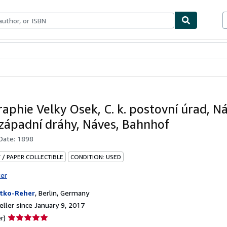
bles
Textbooks
Sellers
Start Selling
raphie Velky Osek, C. k. postovní úrad, N
západní dráhy, Náves, Bahnhof
 Date:
1898
 / PAPER COLLECTIBLE
CONDITION: USED
ter
tko-Reher
,
Berlin, Germany
ller since January 9, 2017
Seller
r)
rating