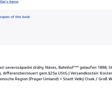
ller's items
5
out
of
copies of this book
5
stars
drazí severozápadní dráhy, Náves, Bahnhof*** gelaufen 1898, 
g, differenzbesteuert gem.§25a UStG | Versandkosten: Kosten
öhmische Region (Prager Umland) > Stadt Velký Osek / Groß 