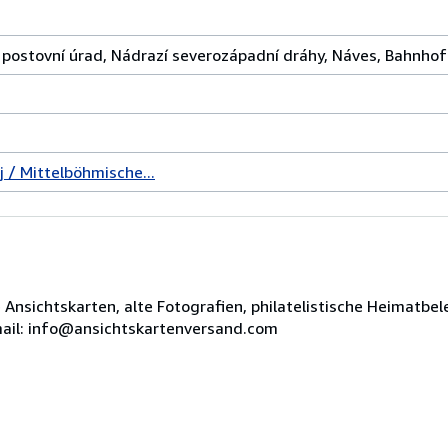
. postovní úrad, Nádrazí severozápadní dráhy, Náves, Bahnhof
 / Mittelböhmische...
e Ansichtskarten, alte Fotografien, philatelistische Heimat
Email: info@ansichtskartenversand.com