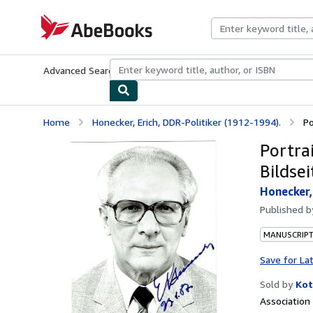
Skip to main content
AbeBooks.com
Advanced Search
Browse Collections
Rare Books
Art & Collecti
Home
Honecker, Erich, DDR-Politiker (1912-1994).
Po
Portra
Bildsei
Honecker,
Published 
MANUSCRIPT
Save for La
Sold by
Kot
Associatio