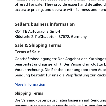
offered for sale. They provide expert and detailed de
accurate pricing, and operate with fairness and hon
Seller's business information
KOTTE Autographs GmbH
Klösterle 2, Roßhaupten, 87672, Germany
Sale & Shipping Terms
Terms of Sale
Geschäftsbedingungen: Das Angebot des Kataloges is
bearbeitet und ausgeführt. Der Versand erfolgt zu 
Vorausrechnung. Die Echtheit der angebotenen Autog
Sendung besteht für uns die Verpflichtung zur Rücknah
More Information
Shipping Terms
Die Versandkostenpauschalen basieren auf Sendungen
besonders schwer oder sperrig sein sollte, werden wi