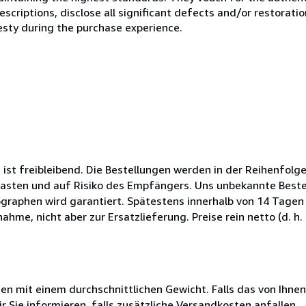
scriptions, disclose all significant defects and/or restoratio
esty during the purchase experience.
t freibleibend. Die Bestellungen werden in der Reihenfolge
Lasten und auf Risiko des Empfängers. Uns unbekannte Bestel
raphen wird garantiert. Spätestens innerhalb von 14 Tagen 
me, nicht aber zur Ersatzlieferung. Preise rein netto (d. h. 
 mit einem durchschnittlichen Gewicht. Falls das von Ihnen
r Sie informieren, falls zusätzliche Versandkosten anfallen.