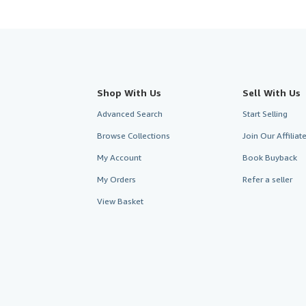
Shop With Us
Sell With Us
Advanced Search
Start Selling
Browse Collections
Join Our Affilia
My Account
Book Buyback
My Orders
Refer a seller
View Basket