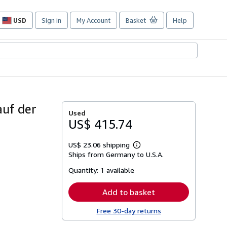
USD
Sign in
My Account
Basket
Help
Site
shopping
preferences
auf der
Used
US$ 415.74
US$ 23.06 shipping
Learn
Ships from Germany to U.S.A.
more
about
Quantity:
1 available
shipping
rates
Add to basket
Free 30-day returns