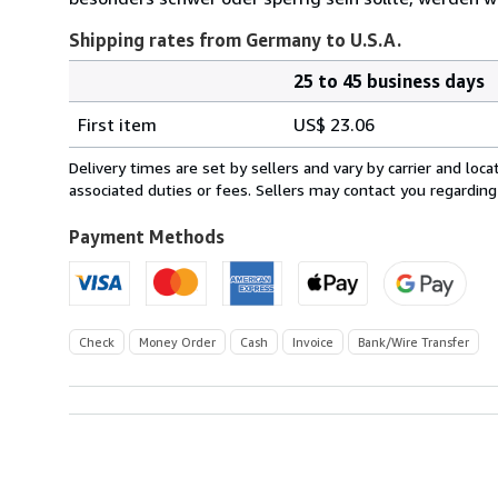
Shipping rates from Germany to U.S.A.
25 to 45 business days
Order
Shipping
quantity
First item
US$ 23.06
rates
from
Delivery times are set by sellers and vary by carrier and lo
Germany
associated duties or fees. Sellers may contact you regarding
to
U.S.A.
Payment Methods
Check
Money Order
Cash
Invoice
Bank/Wire Transfer