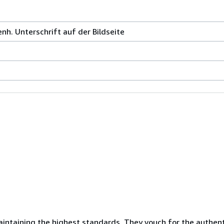
nh. Unterschrift auf der Bildseite
ntaining the highest standards. They vouch for the authenti