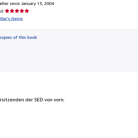
ller since January 13, 2004
Seller
r)
rating
ller's items
5
out
of
copies of this book
5
stars
rsitzenden der SED von vorn.