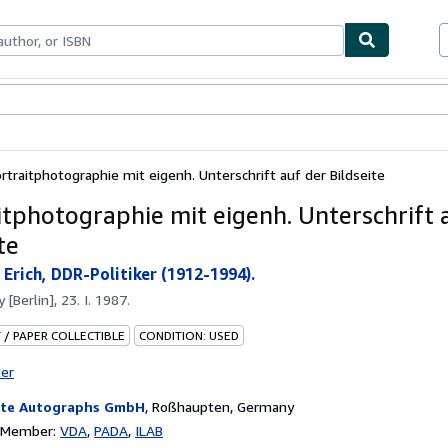
bles
Textbooks
Sellers
Start Selling
rtraitphotographie mit eigenh. Unterschrift auf der Bildseite
itphotographie mit eigenh. Unterschrift 
te
 Erich, DDR-Politiker (1912-1994).
by
[Berlin], 23. I. 1987.
 / PAPER COLLECTIBLE
CONDITION: USED
ter
te Autographs GmbH
,
Roßhaupten, Germany
n Member:
VDA
PADA
ILAB