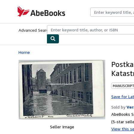
Skip to main content
AbeBooks.com
Advanced Search
Browse Collections
Rare Books
Art & Collecti
Home
Postka
Katast
MANUSCRIPT
Save for La
Sold by
Ver
AbeBooks Se
(5-star selle
Seller Image
View this se