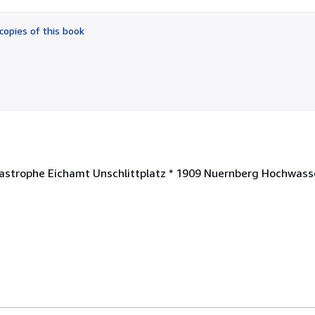
out
of
copies of this book
5
stars
astrophe Eichamt Unschlittplatz * 1909 Nuernberg Hochwas