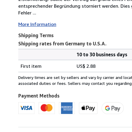
entsprechender Begründung storniert werden. Dies gi
Fehler ...
More Information
Shipping Terms
Shipping rates from Germany to U.S.A.
10 to 30 business days
Order
Shipping
quantity
First item
US$ 2.88
rates
from
Delivery times are set by sellers and vary by carrier and lo
Germany
associated duties or fees. Sellers may contact you regarding
to
U.S.A.
Payment Methods