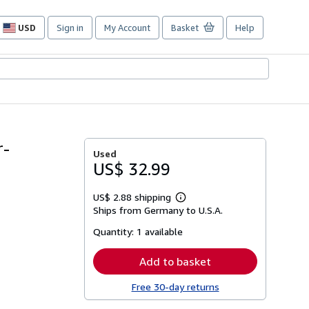
USD
Sign in
My Account
Basket
Help
Site
shopping
preferences
r-
Used
US$ 32.99
US$ 2.88 shipping
Learn
Ships from Germany to U.S.A.
more
about
Quantity:
1 available
shipping
rates
Add to basket
Free 30-day returns