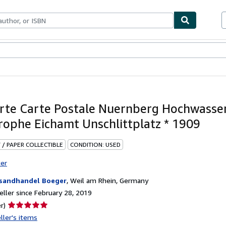
bles
Textbooks
Sellers
Start Selling
rte Carte Postale Nuernberg Hochwasse
rophe Eichamt Unschlittplatz * 1909
 / PAPER COLLECTIBLE
CONDITION: USED
ter
sandhandel Boeger
,
Weil am Rhein, Germany
ller since February 28, 2019
Seller
r)
rating
ller's items
5