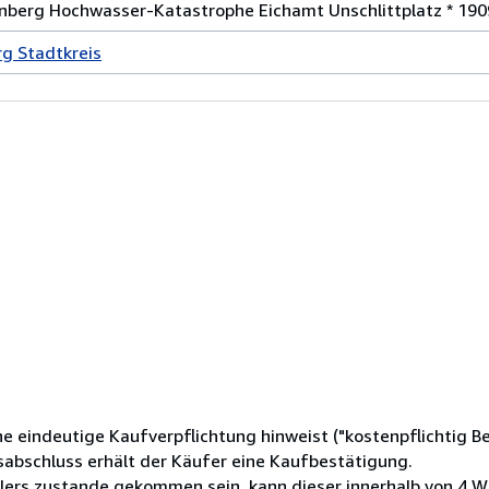
rnberg Hochwasser-Katastrophe Eichamt Unschlittplatz * 190
g Stadtkreis
ine eindeutige Kaufverpflichtung hinweist ("kostenpflichtig Be
abschluss erhält der Käufer eine Kaufbestätigung.
ehlers zustande gekommen sein, kann dieser innerhalb von 4 