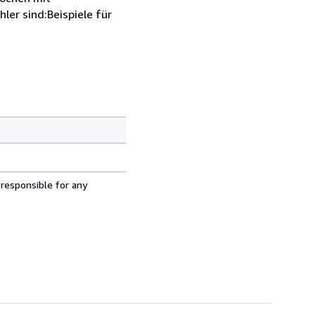
ler sind:Beispiele für
 responsible for any