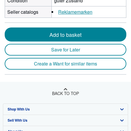
Condition
guter Zustand
Seller catalogs
Reklamemarken
Add to basket
Save for Later
Create a Want for similar items
BACK TO TOP
Shop With Us
Sell With Us
Advanced Search