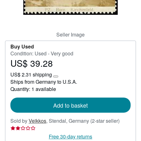
Help
CLOSE
Seller Image
Buy Used
Condition: Used - Very good
US$ 39.28
Price
US$
US$ 2.31 shipping
39.28
Learn
Ships from Germany to U.S.A.
more
Quantity: 1 available
about
shipping
rates
Add to basket
Seller
Sold by
Veikkos
,
Stendal, Germany
(2-star seller)
rating
2
Free 30-day returns