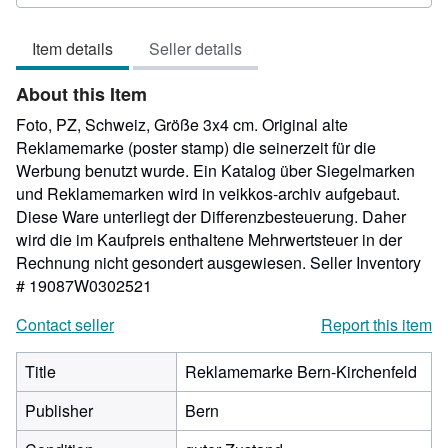
out
of
Item details
Seller details
5
stars
About this Item
Foto, PZ, Schweiz, Größe 3x4 cm. Original alte
Reklamemarke (poster stamp) die seinerzeit für die
Werbung benutzt wurde. Ein Katalog über Siegelmarken
und Reklamemarken wird in veikkos-archiv aufgebaut.
Diese Ware unterliegt der Differenzbesteuerung. Daher
wird die im Kaufpreis enthaltene Mehrwertsteuer in der
Rechnung nicht gesondert ausgewiesen.
Seller Inventory
# 19087W0302521
Contact seller
Report this item
Title
Reklamemarke Bern-Kirchenfeld
Publisher
Bern