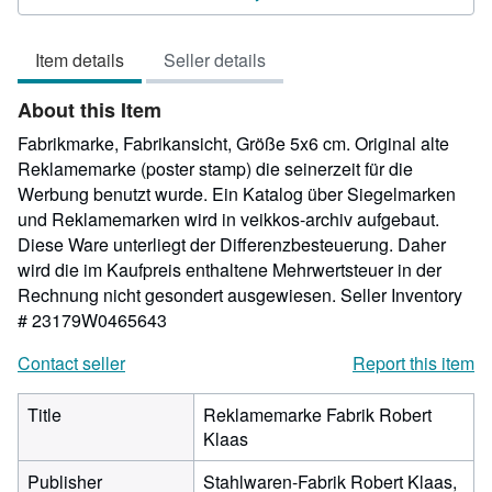
out
of
Item details
Seller details
5
stars
About this Item
Fabrikmarke, Fabrikansicht, Größe 5x6 cm. Original alte
Reklamemarke (poster stamp) die seinerzeit für die
Werbung benutzt wurde. Ein Katalog über Siegelmarken
und Reklamemarken wird in veikkos-archiv aufgebaut.
Diese Ware unterliegt der Differenzbesteuerung. Daher
wird die im Kaufpreis enthaltene Mehrwertsteuer in der
Rechnung nicht gesondert ausgewiesen.
Seller Inventory
# 23179W0465643
Contact seller
Report this item
Title
Reklamemarke Fabrik Robert
Klaas
Publisher
Stahlwaren-Fabrik Robert Klaas,