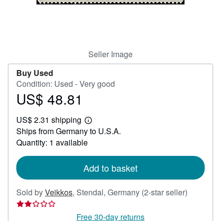
Help
CLOSE
Seller Image
Buy Used
Condition: Used - Very good
US$ 48.81
Price
US$
US$ 2.31 shipping
48.81
Learn
Ships from Germany to U.S.A.
more
about
Quantity: 1 available
shipping
rates
Add to basket
Seller
Sold by
Veikkos
,
Stendal, Germany
(2-star seller)
rating
2
Free 30-day returns