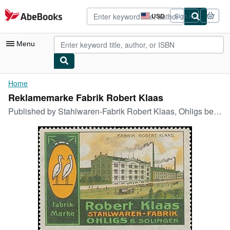
Skip to main content
AbeBooks.com
USD
Sign in
Site
shopping
preferences
Menu
My Account
Home
Reklamemarke Fabrik Robert Klaas
My Purchases
Published by
Stahlwaren-Fabrik Robert Klaas, Ohligs bei Solingen
Advanced Search
Browse Collections
Rare Books
Art & Collectibles
Textbooks
Sellers
Start Selling