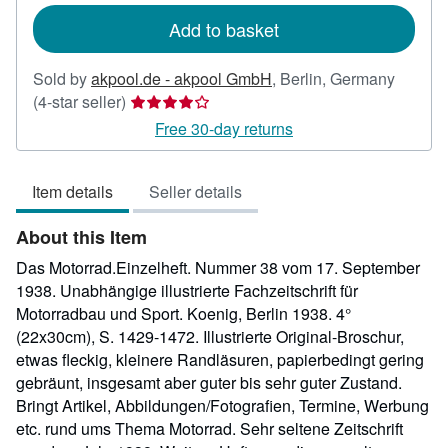
Add to basket
Sold by
akpool.de - akpool GmbH
,
Berlin, Germany
Seller
(4-star seller)
rating
Free 30-day returns
4
out
Item details
Seller details
of
5
About this Item
stars
Das Motorrad.Einzelheft. Nummer 38 vom 17. September
1938. Unabhängige illustrierte Fachzeitschrift für
Motorradbau und Sport. Koenig, Berlin 1938. 4°
(22x30cm), S. 1429-1472. Illustrierte Original-Broschur,
etwas fleckig, kleinere Randläsuren, papierbedingt gering
gebräunt, insgesamt aber guter bis sehr guter Zustand.
Bringt Artikel, Abbildungen/Fotografien, Termine, Werbung
etc. rund ums Thema Motorrad. Sehr seltene Zeitschrift