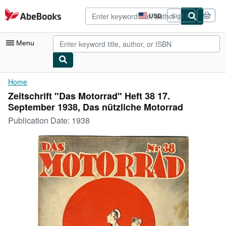
Skip to main content
AbeBooks.com
USD
Sign in
Site
shopping
preferences
Menu
My Account
Home
Zeitschrift "Das Motorrad" Heft 38 17.
My Purchases
September 1938, Das nützliche Motorrad
Advanced Search
Publication Date:
1938
Browse Collections
Rare Books
Art & Collectibles
Textbooks
Sellers
Start Selling