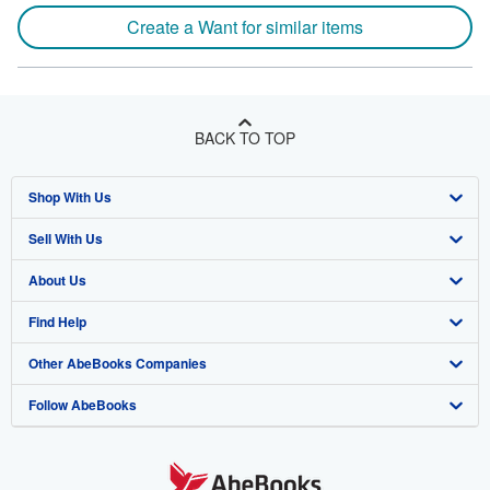
Create a Want for similar items
BACK TO TOP
Shop With Us
Sell With Us
Advanced Search
About Us
Browse Collections
Start Selling
Find Help
My Account
Join Our Affiliate Program
About AbeBooks
Other AbeBooks Companies
My Orders
Book Buyback
Media
Help
Follow AbeBooks
View Basket
Refer a seller
Careers
Customer Support
AbeBooks.co.uk
Forums
AbeBooks.de
Privacy Policy
AbeBooks.fr