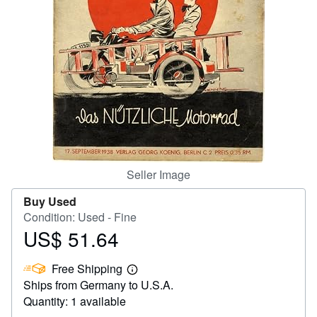
Help
CLOSE
Seller Image
Buy Used
Condition: Used - Fine
US$ 51.64
Price
US$
Free Shipping
51.64
Learn
Ships from Germany to U.S.A.
more
about
Quantity: 1 available
shipping
rates