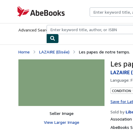
Skip to main content
AbeBooks.com
Advanced Search
Browse Collections
Rare Books
Art & Collecti
Home
LAZAIRE (Elisée)
Les papes de notre temps.
Les pa
LAZAIRE (
Language:
F
CONDITION:
Save for La
Sold by
Lib
Seller Image
Associatio
View Larger Image
AbeBooks Se