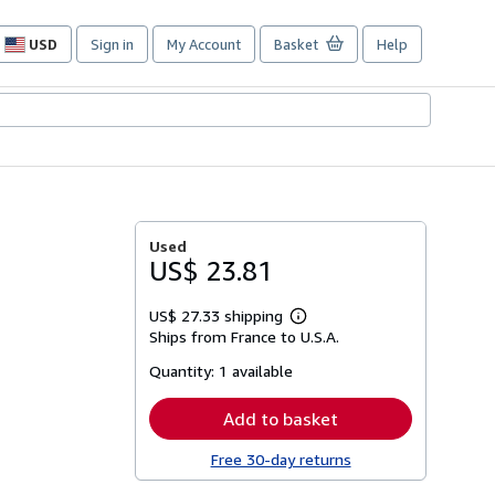
USD
Sign in
My Account
Basket
Help
Site
shopping
preferences
Used
US$ 23.81
US$ 27.33 shipping
Learn
Ships from France to U.S.A.
more
about
Quantity:
1 available
shipping
rates
Add to basket
Free 30-day returns