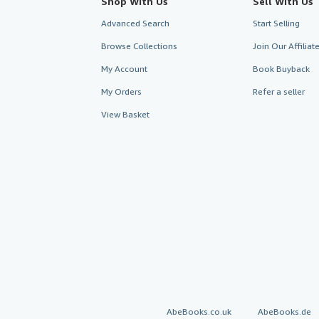
Shop With Us
Sell With Us
Advanced Search
Start Selling
Browse Collections
Join Our Affilia
My Account
Book Buyback
My Orders
Refer a seller
View Basket
AbeBooks.co.uk
AbeBooks.de