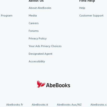
About Us
Find Help
About AbeBooks
Help
te Program
Media
Customer Support
Careers
Forums
Privacy Policy
Your Ads Privacy Choices
Designated Agent
Accessibility
AbeBooks.fr
AbeBooks.it
AbeBooks Aus/NZ
AbeBooks.c