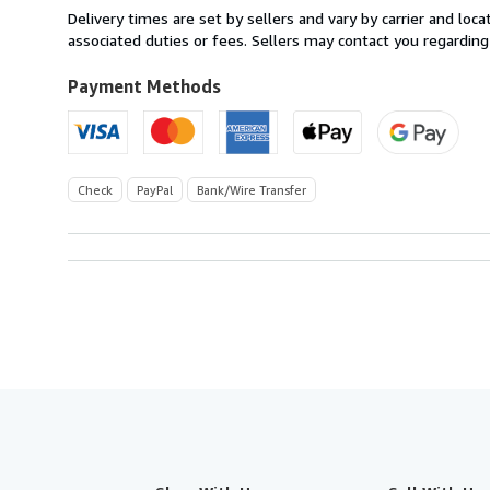
from
Delivery times are set by sellers and vary by carrier and lo
France
associated duties or fees. Sellers may contact you regarding
to
U.S.A.
Payment Methods
Check
PayPal
Bank/Wire Transfer