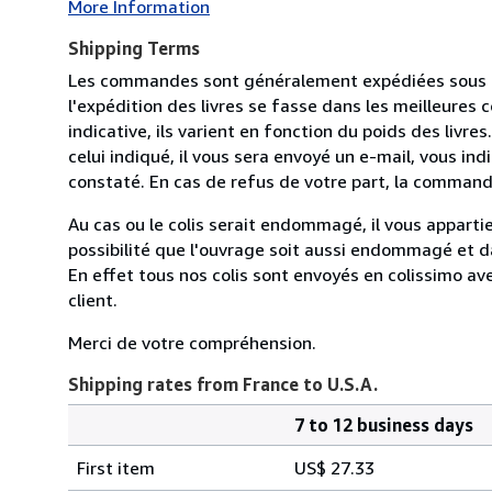
More Information
Shipping Terms
Les commandes sont généralement expédiées sous de
l'expédition des livres se fasse dans les meilleures 
indicative, ils varient en fonction du poids des livr
celui indiqué, il vous sera envoyé un e-mail, vous in
constaté. En cas de refus de votre part, la command
Au cas ou le colis serait endommagé, il vous appartien
possibilité que l'ouvrage soit aussi endommagé et 
En effet tous nos colis sont envoyés en colissimo av
client.
Merci de votre compréhension.
Shipping rates from France to U.S.A.
7 to 12 business days
Order
Shipping
quantity
First item
US$ 27.33
rates