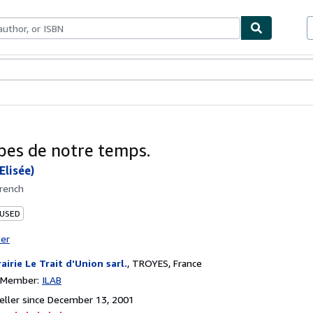
bles
Textbooks
Sellers
Start Selling
pes de notre temps.
Elisée)
rench
 USED
ter
rairie Le Trait d'Union sarl.
,
TROYES, France
n Member:
ILAB
ller since December 13, 2001