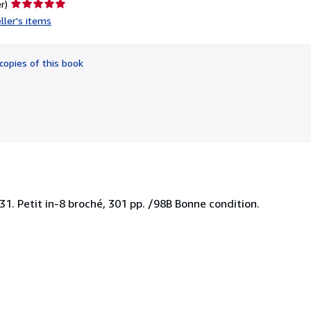
Seller
r)
rating
ller's items
5
out
of
copies of this book
5
stars
31. Petit in-8 broché, 301 pp. /98B Bonne condition.