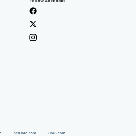
Follow AbeBooks
a
IberLibro.com
ZVAB.com