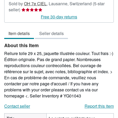
Sold by
OH 7e CIEL
,
Lausanne, Switzerland
(5-star
Seller
seller)
rating
Free 30-day returns
5
out
Item details
Seller details
of
5
About this Item
stars
Reliure toile 29 x 25, jaquette illustrée couleur. Tout frais :-)
Édition originale. Pas de grand papier. Nombreuses
reproductions couleur contrecollées. Bel ouvrage de
référence sur le sujet, avec notes, bibliographie et index. >
En cas de problème de commande, veuillez nous
contacter par notre page d'accueil / If you have any
problems with your order please contact us via our
homepage <.
Seller Inventory # YG01043
Contact seller
Report this item