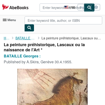
Skip to main content
AbeBooks.com
USD
Sign in
Site
shopping
preferences
Menu
My Account
Home
BATAILLE Georges :
La peinture préhistorique, Lascaux ou la naissance de l'Art *
La peinture préhistorique, Lascaux ou la
My Purchases
naissance de l'Art *
Advanced Search
BATAILLE Georges :
Published by
A.Skira, Genève 30.4.1955.
Browse Collections
Rare Books
Art & Collectibles
Textbooks
Sellers
Start Selling