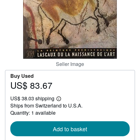
Help
CLOSE
Seller Image
Buy Used
US$ 83.67
Price
US$
US$ 38.03 shipping
83.67
Learn
Ships from Switzerland to U.S.A.
more
about
Quantity: 1 available
shipping
rates
Add to basket