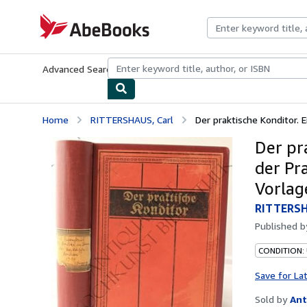
Skip to main content
AbeBooks.com
Advanced Search
Browse Collections
Rare Books
Art & Collecti
Home
RITTERSHAUS, Carl
Der praktische Konditor. E
Der pr
der Pra
Vorlag
RITTERSH
Published 
CONDITION:
Save for La
Sold by
Ant