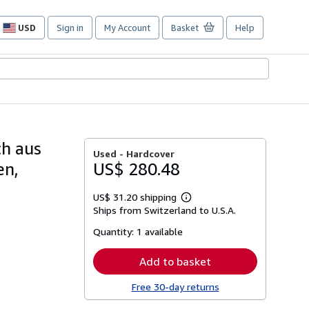
USD
Sign in
My Account
Basket
Help
Site
shopping
preferences
ch aus
Used -
Hardcover
en,
US$ 280.48
US$ 31.20 shipping
Learn
Ships from Switzerland to U.S.A.
more
about
Quantity:
1 available
shipping
rates
Add to basket
Free 30-day returns