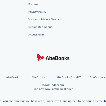
Forums
Privacy Policy
Your Ads Privacy Choices
Designated Agent
Accessibility
AbeBooks.fr
AbeBooks.it
AbeBooks Aus/NZ
AbeBooks.c
BookFinder.com
Find any book at the best price
te, you confirm that you have read, understood, and agreed to be bound by the
T