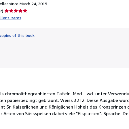
ller since March 24, 2015
Seller
r)
rating
ller's items
5
out
of
copies of this book
5
stars
 teils chromolithographierten Tafeln. Mod. Lwd. unter Verwend
ten papierbedingt gebräunt. Weiss 3212. Diese Ausgabe wurd
ant Sr. Kaiserlichen und Königlichen Hoheit des Kronzprinzen
r Arten von Süssspeisen dabei viele "Eisplatten". Sprache: De