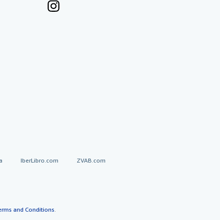
a
IberLibro.com
ZVAB.com
erms and Conditions
.