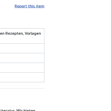
Report this item
chen Rezepten, Vorlagen
teratur. Wir bieten