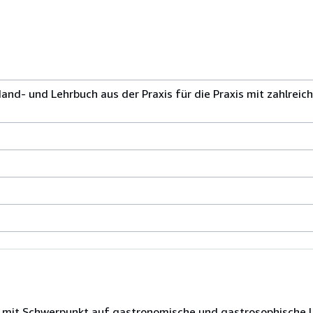
Hand- und Lehrbuch aus der Praxis für die Praxis mit zahlrei
t mit Schwerpunkt auf gastronomische und gastrosophische Li