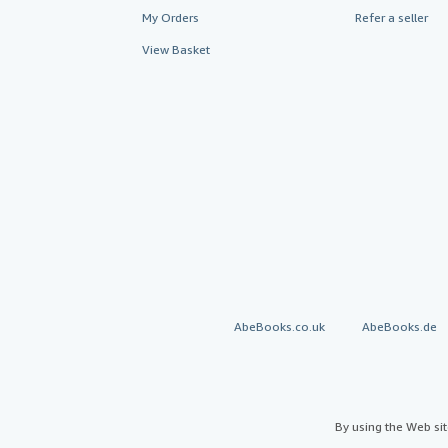
My Orders
Refer a seller
View Basket
AbeBooks.co.uk
AbeBooks.de
By using the Web si