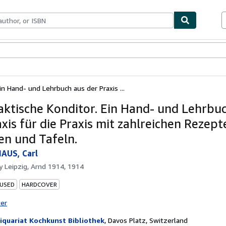
bles
Textbooks
Sellers
Start Selling
in Hand- und Lehrbuch aus der Praxis ...
aktische Konditor. Ein Hand- und Lehrbu
xis für die Praxis mit zahlreichen Rezept
en und Tafeln.
AUS, Carl
by
Leipzig, Arnd 1914, 1914
 USED
HARDCOVER
ter
iquariat Kochkunst Bibliothek
,
Davos Platz, Switzerland