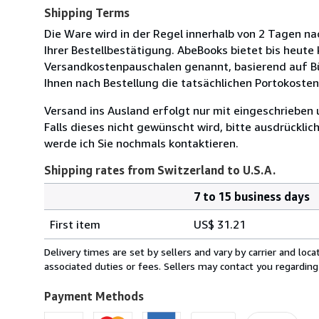
Shipping Terms
Die Ware wird in der Regel innerhalb von 2 Tagen na
Ihrer Bestellbestätigung. AbeBooks bietet bis heute
Versandkostenpauschalen genannt, basierend auf B
Ihnen nach Bestellung die tatsächlichen Portokosten
Versand ins Ausland erfolgt nur mit eingeschrieben 
Falls dieses nicht gewünscht wird, bitte ausdrücklic
werde ich Sie nochmals kontaktieren.
Shipping rates from Switzerland to U.S.A.
7 to 15 business days
Order
Shipping
quantity
First item
US$ 31.21
rates
from
Delivery times are set by sellers and vary by carrier and lo
Switzerland
associated duties or fees. Sellers may contact you regarding
to
U.S.A.
Payment Methods