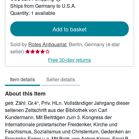
Learn
Ships from Germany to U.S.A.
more
about
Quantity: 1 available
shipping
rates
Add to basket
Sold by
Rotes Antiquariat
,
Berlin, Germany
(4-star
Seller
seller)
rating
Free 30-day returns
4
out
Item details
Seller details
of
5
About this Item
stars
getr. Zähl. Gr.4°, Priv. HLn. Vollständiger Jahrgang dieser
seltenen Zeitschrift aus der Bibliothek von Carl
Kundermann. Mit Beiträgen zum 3. Kongress der
Internationale proletarischer Freidenker, Kirche und
Faschismus, Sozialismus und Christentum, Gedenken an
Franzisko Ferrer u.a. Mit Beitr. von Antom Krenn, Ernst B.