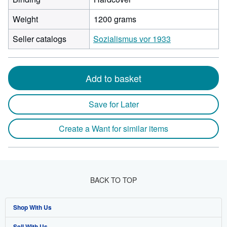
Weight
1200 grams
Seller catalogs
Sozialismus vor 1933
Add to basket
Save for Later
Create a Want for similar items
BACK TO TOP
Shop With Us
Sell With Us
Advanced Search