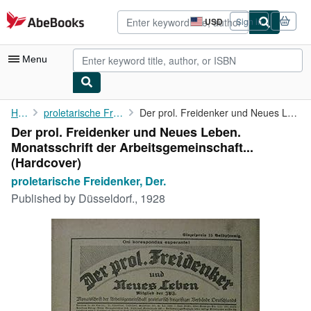
Skip to main content
AbeBooks.com
USD
Sign in
Site
shopping
preferences
Menu
My Account
Home
proletarische Freidenker, Der.
Der prol. Freidenker und Neues Leben. Monatsschrift der ...
Der prol. Freidenker und Neues Leben.
My Purchases
Monatsschrift der Arbeitsgemeinschaft...
Advanced Search
(Hardcover)
proletarische Freidenker, Der.
Browse Collections
Published by
Düsseldorf., 1928
Rare Books
Art & Collectibles
Textbooks
Sellers
Start Selling