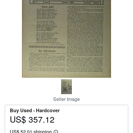
Help
CLOSE
Seller Image
Buy Used -
Hardcover
US$ 357.12
Price
US$
US$ 52.01 shipping
357.12