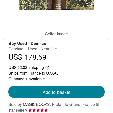
Help
CLOSE
Seller Image
Buy Used -
Demi-cuir
Condition: Used - Near fine
US$ 178.59
Price
US$
US$ 52.02 shipping
178.59
Learn
Ships from France to U.S.A.
more
about
Quantity: 1 available
shipping
rates
Add to basket
Sold by
MAGICBOOKS
,
Plélan-le-Grand, France
(5-
Seller
star seller)