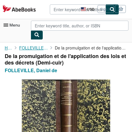
Skip to main content
AbeBooks.com
USD
Sign in
Site
shopping
preferences
Menu
My Account
Home
FOLLEVILLE, Daniel de
De la promulgation et de l'application des lois et des décrets
De la promulgation et de l'application des lois et
My Purchases
des décrets (Demi-cuir)
Advanced Search
FOLLEVILLE, Daniel de
Browse Collections
Rare Books
Art & Collectibles
Textbooks
Sellers
Start Selling