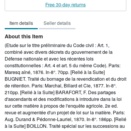
rating
Free 30-day returns
5
out
Item details
Seller details
of
5
About this Item
stars
(Etude sur le titre préliminaire du Code civil : Art. 1,
combiné avec divers décrets du gouvernement de la
Défense nationale et avec les récentes lois
constitutionnelles : Art. 4 et art. 5 du même Code). Paris:
Maresq aîné, 1876. In-8°. 70pp. [Relié à la Suite]
BUGNIET. Traité du bornage de la revendication et du droit
de rétention. Paris: Marchal, Billard et Cie, 1877. In-8°.
210pp. [Relié à la Suite] BARAFORT, F. Des partages
d'ascendants et des modifications à introduire dans la loi
sur cette matière à propos de l'enquête agricole. 2e ed.
revue et augmentée d'un projet de loi sur la matière. Paris:
Aug. Durand & Pédonne-Lauriel, 1870. In-8°. 186pp. [Relié
à la Suite] BOILLON. Traité spécial sur les successions au