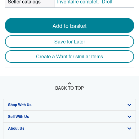
Seller catalogs
Inventaire complet
Droit
Add to basket
Save for Later
Create a Want for similar items
BACK TO TOP
Shop With Us
Sell With Us
Advanced Search
About Us
Browse Collections
Start Selling