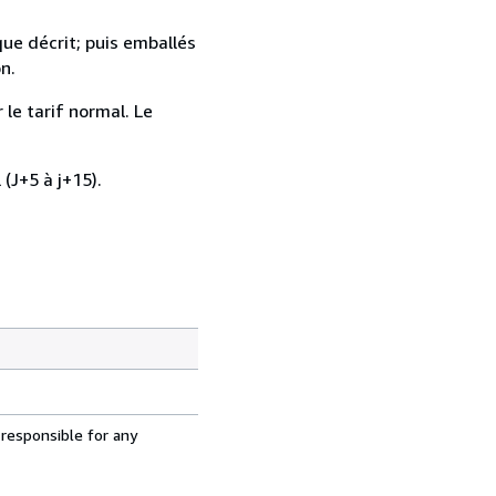
que décrit; puis emballés
n.
 le tarif normal. Le
 (J+5 à j+15).
 responsible for any