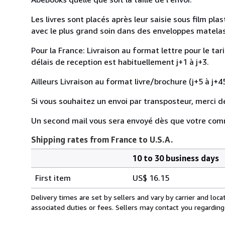
Les livres sont placés après leur saisie sous film pl
avec le plus grand soin dans des enveloppes matelassé
Pour la France: Livraison au format lettre pour le tar
délais de reception est habituellement j+1 à j+3.
Ailleurs Livraison au format livre/brochure (j+5 à j+45
Si vous souhaitez un envoi par transposteur, merci d
Un second mail vous sera envoyé dès que votre com
Shipping rates from France to U.S.A.
10 to 30 business days
Order
Shipping
quantity
First item
US$ 16.15
rates
from
Delivery times are set by sellers and vary by carrier and lo
France
associated duties or fees. Sellers may contact you regarding
to