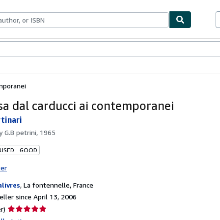
bles
Textbooks
Sellers
Start Selling
emporanei
sa dal carducci ai contemporanei
tinari
by
G.B petrini, 1965
 USED - GOOD
ter
alivres
,
La fontennelle, France
ller since April 13, 2006
Seller
r)
rating