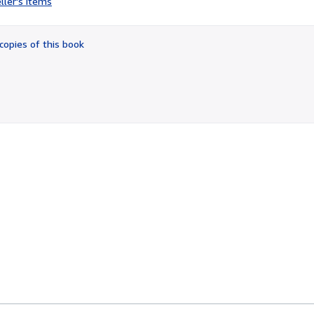
ller's items
5
out
of
copies of this book
5
stars