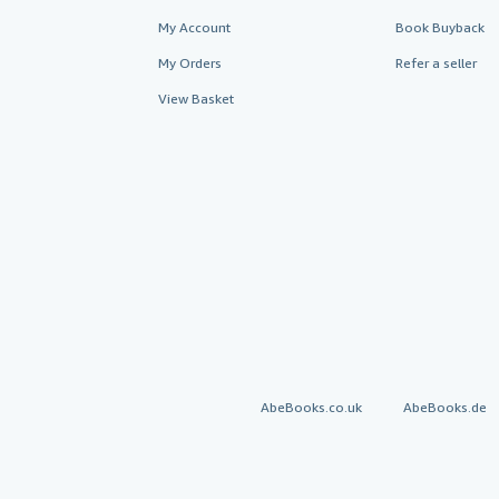
My Account
Book Buyback
My Orders
Refer a seller
View Basket
AbeBooks.co.uk
AbeBooks.de