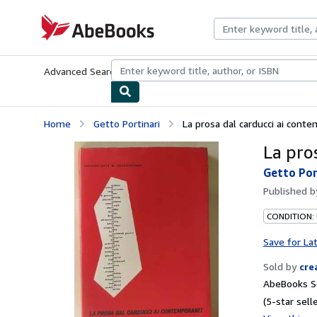
Skip to main content
AbeBooks.com
Advanced Search
Browse Collections
Rare Books
Art & Collecti
Home
Getto Portinari
La prosa dal carducci ai cont
La pro
Getto Por
Published 
CONDITION:
Save for La
Sold by
cre
AbeBooks Se
(5-star selle