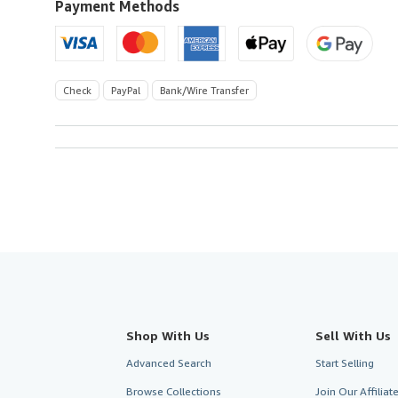
U.S.A.
Payment Methods
Check
PayPal
Bank/Wire Transfer
Shop With Us
Sell With Us
Advanced Search
Start Selling
Browse Collections
Join Our Affilia