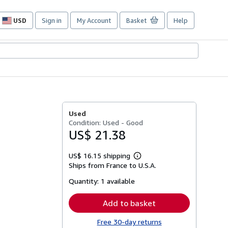
USD
Sign in
My Account
Basket
Help
Site
shopping
preferences
Used
Condition: Used - Good
US$ 21.38
US$ 16.15 shipping
Learn
Ships from France to U.S.A.
more
about
Quantity:
1 available
shipping
rates
Add to basket
Free 30-day returns