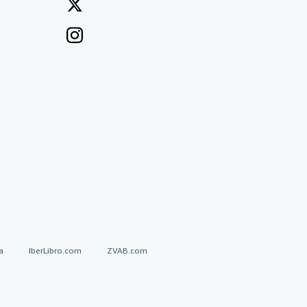
a
IberLibro.com
ZVAB.com