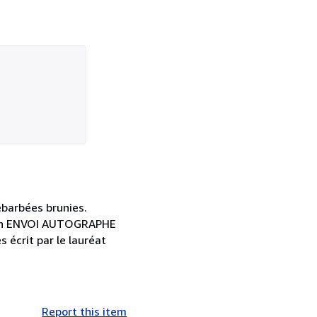
ébarbées brunies.
i d'un ENVOI AUTOGRAPHE
écrit par le lauréat
Report this item