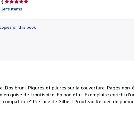
Seller
r)
rating
ller's items
5
out
of
copies of this book
5
stars
e. Dos bruni. Piqures et pliures sur la couverture. Pages non-
rdon en guise de frontispice. En bon état. Exemplaire enrich
 compatriote".Préface de Gilbert Prouteau.Recueil de poèmes 