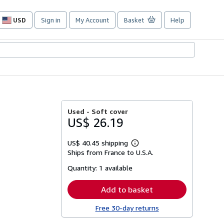
USD
Sign in
My Account
Basket
Help
Site
shopping
preferences
Used -
Soft cover
US$ 26.19
US$ 40.45 shipping
Learn
Ships from France to U.S.A.
more
about
Quantity:
1 available
shipping
rates
Add to basket
Free 30-day returns