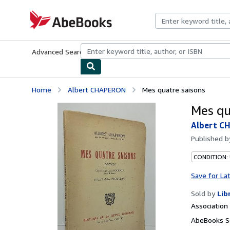
Skip to main content
AbeBooks.com
Advanced Search
Browse Collections
Rare Books
Art & Collecti
Home
Albert CHAPERON
Mes quatre saisons
Mes qu
Albert C
Published 
CONDITION:
Save for La
Sold by
Lib
Associatio
AbeBooks Se