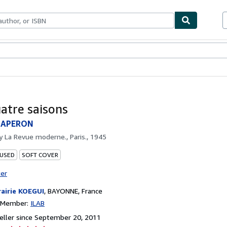
bles
Textbooks
Sellers
Start Selling
atre saisons
HAPERON
by
La Revue moderne., Paris., 1945
 USED
SOFT COVER
ter
rairie KOEGUI
,
BAYONNE, France
n Member:
ILAB
ller since September 20, 2011