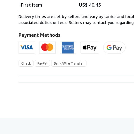
Shipping
quantity
First item
US$ 40.45
rates
from
Delivery times are set by sellers and vary by carrier and lo
France
associated duties or fees. Sellers may contact you regarding
to
U.S.A.
Payment Methods
Check
PayPal
Bank/Wire Transfer