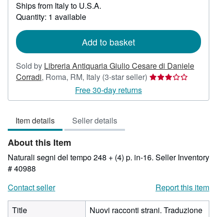
Ships from Italy to U.S.A.
more
about
Quantity: 1 available
shipping
rates
Add to basket
Sold by
Libreria Antiquaria Giulio Cesare di Daniele
Seller
Corradi
,
Roma, RM, Italy
(3-star seller)
rating
Free 30-day returns
3
out
Item details
Seller details
of
5
About this Item
stars
Naturali segni del tempo 248 + (4) p. in-16.
Seller Inventory
# 40988
Contact seller
Report this item
Title
Nuovi racconti strani. Traduzione