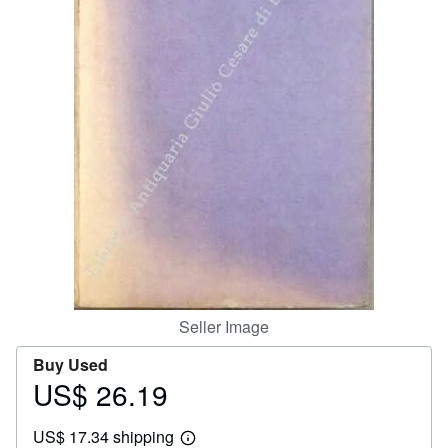
Help
CLOSE
Seller Image
Buy Used
US$ 26.19
Price
US$
US$ 17.34 shipping
26.19
Learn