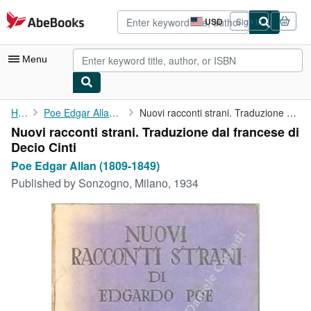
Skip to main content
AbeBooks.com
USD
Sign in
Site
shopping
preferences
Menu
My Account
Home
Poe Edgar Allan (1809-1849)
Nuovi racconti strani. Traduzione dal francese di Decio Cinti
Nuovi racconti strani. Traduzione dal francese di
My Purchases
Decio Cinti
Advanced Search
Poe Edgar Allan (1809-1849)
Published by
Sonzogno, Milano, 1934
Browse Collections
Rare Books
Art & Collectibles
Textbooks
Sellers
Start Selling