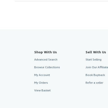
Shop With Us
Sell With Us
Advanced Search
Start Selling
Browse Collections
Join Our Affilia
My Account
Book Buyback
My Orders
Refer a seller
View Basket