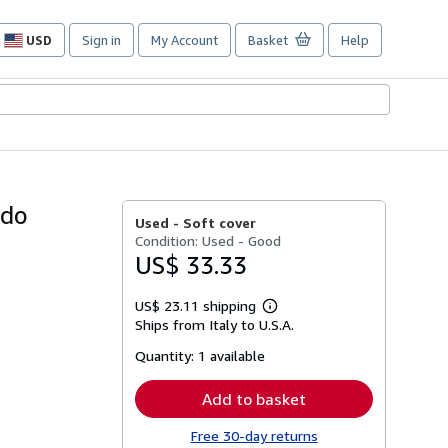
USD
Sign in
My Account
Basket
Help
Site
shopping
preferences
odo
Used -
Soft cover
Condition: Used - Good
US$ 33.33
US$ 23.11 shipping
Learn
Ships from Italy to U.S.A.
more
about
Quantity:
1 available
shipping
rates
Add to basket
Free 30-day returns