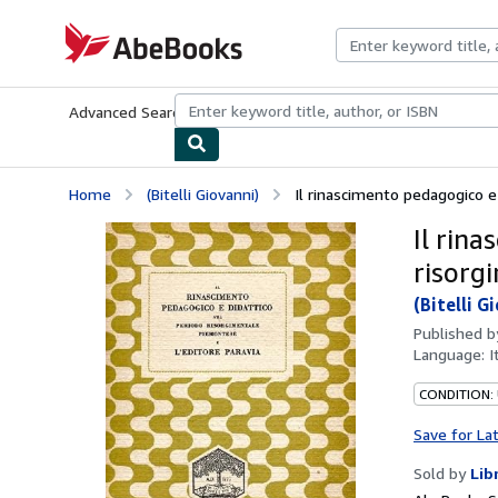
Skip to main content
AbeBooks.com
Advanced Search
Browse Collections
Rare Books
Art & Collecti
Home
(Bitelli Giovanni)
Il rinascimento pedagogico e 
Il rin
risorg
(Bitelli G
Published 
Language:
I
CONDITION:
Save for La
Sold by
Lib