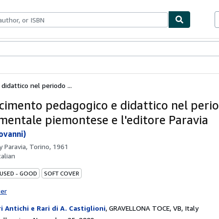
bles
Textbooks
Sellers
Start Selling
didattico nel periodo ...
ascimento pedagogico e didattico nel peri
imentale piemontese e l'editore Paravia
iovanni)
by
Paravia, Torino, 1961
talian
 USED - GOOD
SOFT COVER
ter
ri Antichi e Rari di A. Castiglioni
,
GRAVELLONA TOCE, VB, Italy