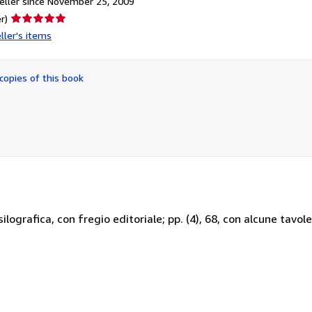
ller since November 25, 2009
Seller
r)
rating
ller's items
5
out
of
copies of this book
5
stars
ilografica, con fregio editoriale; pp. (4), 68, con alcune tavol