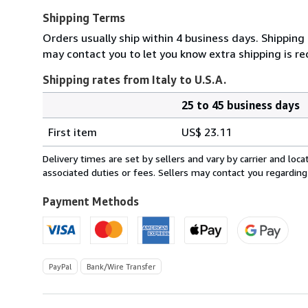
Shipping Terms
Orders usually ship within 4 business days. Shipping
may contact you to let you know extra shipping is re
Shipping rates from Italy to U.S.A.
25 to 45 business days
Order
Shipping
quantity
First item
US$ 23.11
rates
from
Delivery times are set by sellers and vary by carrier and lo
Italy
associated duties or fees. Sellers may contact you regarding
to
U.S.A.
Payment Methods
PayPal
Bank/Wire Transfer