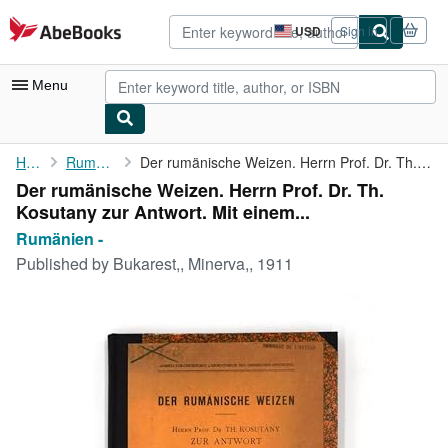
Skip to main content
AbeBooks.com
USD
Sign in
Site
shopping
preferences
Menu
My Account
Home
Rumänien -
Der rumänische Weizen. Herrn Prof. Dr. Th. Kosutany zur Antwort....
Der rumänische Weizen. Herrn Prof. Dr. Th.
My Purchases
Kosutany zur Antwort. Mit einem...
Advanced Search
Rumänien -
Published by
Bukarest,, Minerva,, 1911
Browse Collections
Rare Books
Art & Collectibles
Textbooks
Sellers
Start Selling