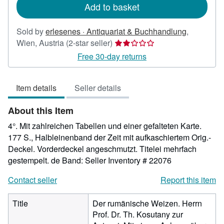
Add to basket
Sold by
erlesenes · Antiquariat & Buchhandlung
,
Seller
Wien, Austria
(2-star seller)
rating
Free 30-day returns
2
out
Item details
Seller details
of
5
About this Item
stars
4°. Mit zahlreichen Tabellen und einer gefalteten Karte.
177 S., Halbleinenband der Zeit mit aufkaschiertem Orig.-
Deckel. Vorderdeckel angeschmutzt. Titelei mehrfach
gestempelt. de Band:
Seller Inventory # 22076
Contact seller
Report this item
Title
Der rumänische Weizen. Herrn
Prof. Dr. Th. Kosutany zur