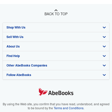
BACK TO TOP
Shop With Us
Sell With Us
Advanced Search
About Us
Browse Collections
Start Selling
Find Help
My Account
Join Our Affiliate Program
About AbeBooks
Other AbeBooks Companies
My Orders
Book Buyback
Media
Help
Follow AbeBooks
View Basket
Refer a seller
Careers
Customer Support
AbeBooks.co.uk
Forums
AbeBooks.de
Privacy Policy
AbeBooks.fr
Your Ads Privacy Choices
AbeBooks.it
By using the Web site, you confirm that you have read, understood, and agreed
to be bound by the
Terms and Conditions
.