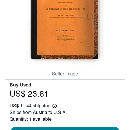
Help
CLOSE
Seller Image
Buy Used
US$ 23.81
Price
US$
US$ 11.44 shipping
23.81
Learn
Ships from Austria to U.S.A.
more
about
Quantity: 1 available
shipping
rates