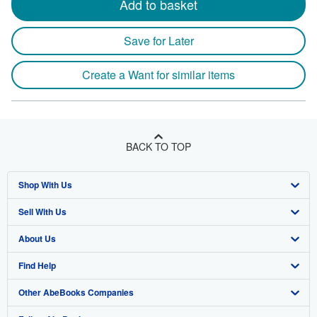
Add to basket
Save for Later
Create a Want for similar items
BACK TO TOP
Shop With Us
Sell With Us
Advanced Search
About Us
Browse Collections
Start Selling
Find Help
My Account
Join Our Affiliate Program
About AbeBooks
Other AbeBooks Companies
My Orders
Book Buyback
Media
Help