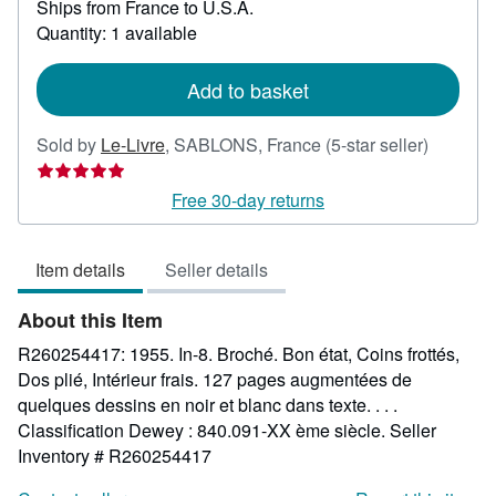
Ships from France to U.S.A.
more
about
Quantity: 1 available
shipping
rates
Add to basket
Seller
Sold by
Le-Livre
,
SABLONS, France
(5-star seller)
rating
5
Free 30-day returns
out
of
Item details
Seller details
5
stars
About this Item
R260254417: 1955. In-8. Broché. Bon état, Coins frottés,
Dos plié, Intérieur frais. 127 pages augmentées de
quelques dessins en noir et blanc dans texte. . . .
Classification Dewey : 840.091-XX ème siècle.
Seller
Inventory # R260254417