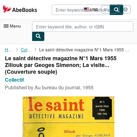
Skip to main content
AbeBooks.com
USD
Sign in
Site
shopping
preferences
Menu
My Account
Home
Collectif
Le saint détective magazine N°1 Mars 1955 Ziliouk par Geoges ...
Le saint détective magazine N°1 Mars 1955
My Purchases
Ziliouk par Geoges Simenon; La visite...
Advanced Search
(Couverture souple)
Collectif
Browse Collections
Published by
Au bureau du journal, 1955
Rare Books
Art & Collectibles
Textbooks
Sellers
Start Selling