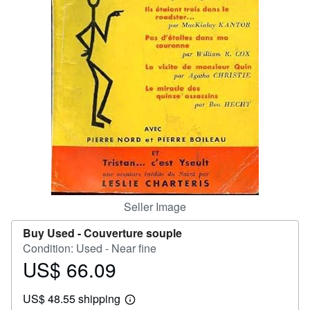
Help
CLOSE
Seller Image
Buy Used -
Couverture souple
Condition: Used - Near fine
US$ 66.09
Price
US$
US$ 48.55 shipping
66.09
Learn