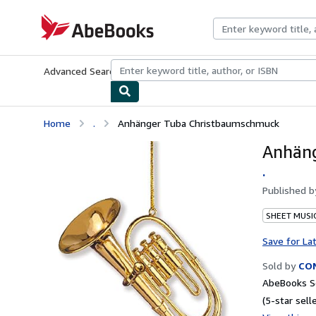
Skip to main content
AbeBooks.com
Advanced Search
Browse Collections
Rare Books
Art & Collecti
Home
.
Anhänger Tuba Christbaumschmuck
Anhän
.
Published 
SHEET MUSI
Save for La
Sold by
CON
AbeBooks Se
(5-star selle