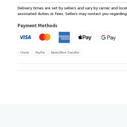
rates
from
Delivery times are set by sellers and vary by carrier and lo
Germany
associated duties or fees. Sellers may contact you regarding
to
U.S.A.
Payment Methods
Check
PayPal
Bank/Wire Transfer