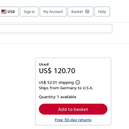
USD
Sign in
My Account
Basket
Help
Site
shopping
preferences
Used
US$ 120.70
US$ 52.01 shipping
Learn
Ships from Germany to U.S.A.
more
about
Quantity:
1 available
shipping
rates
Add to basket
Free 30-day returns