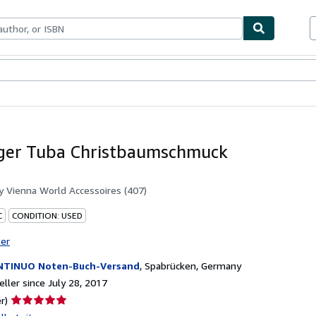
bles
Textbooks
Sellers
Start Selling
ger Tuba Christbaumschmuck
by
Vienna World Accessoires (407)
C
CONDITION: USED
ter
TINUO Noten-Buch-Versand
,
Spabrücken, Germany
ller since July 28, 2017
Seller
r)
rating