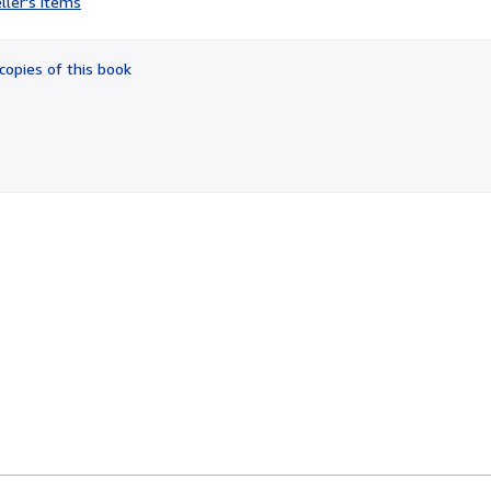
ller's items
5
out
of
copies of this book
5
stars