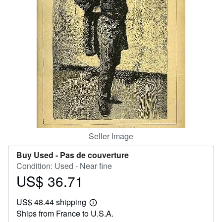
Help
CLOSE
Seller Image
Buy Used -
Pas de couverture
Condition: Used - Near fine
US$ 36.71
Price
US$
US$ 48.44 shipping
36.71
Learn
Ships from France to U.S.A.
more
about