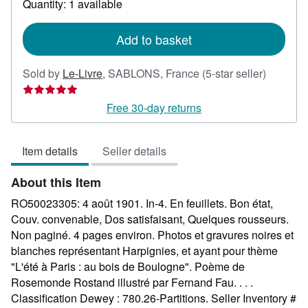
Quantity: 1 available
shipping
rates
Add to basket
Seller
Sold by
Le-Livre
,
SABLONS, France
(5-star seller)
rating
5
Free 30-day returns
out
of
Item details
Seller details
5
stars
About this Item
RO50023305: 4 août 1901. In-4. En feuillets. Bon état,
Couv. convenable, Dos satisfaisant, Quelques rousseurs.
Non paginé. 4 pages environ. Photos et gravures noires et
blanches représentant Harpignies, et ayant pour thème
"L'été à Paris : au bois de Boulogne". Poème de
Rosemonde Rostand illustré par Fernand Fau. . . .
Classification Dewey : 780.26-Partitions.
Seller Inventory #