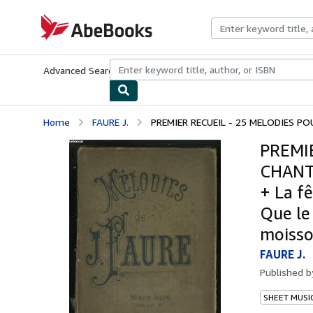
Skip to main content
AbeBooks.com
Advanced Search
Browse Collections
Rare Books
Art & Collecti
Home
FAURE J.
PREMIER RECUEIL - 25 MELODIES POU
PREMI
CHANT 
+ La fê
Que le
moisso
FAURE J.
Published 
SHEET MUSI