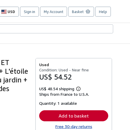
USD
Sign in
My Account
Basket
Help
Site
shopping
preferences
 ET
Used
 L'étoile
Condition: Used - Near fine
US$ 54.52
 jardin +
des
US$ 48.54 shipping
Learn
Ships from France to U.S.A.
more
about
Quantity:
1 available
shipping
rates
Add to basket
Free 30-day returns