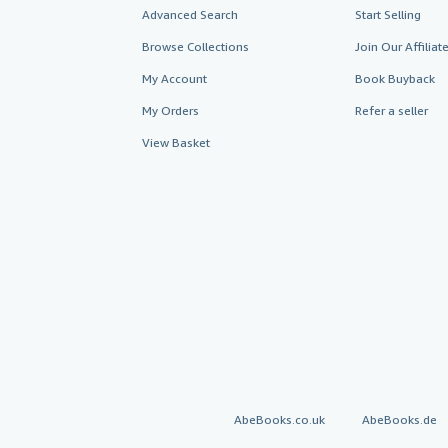
Advanced Search
Start Selling
Browse Collections
Join Our Affilia
My Account
Book Buyback
My Orders
Refer a seller
View Basket
AbeBooks.co.uk
AbeBooks.de