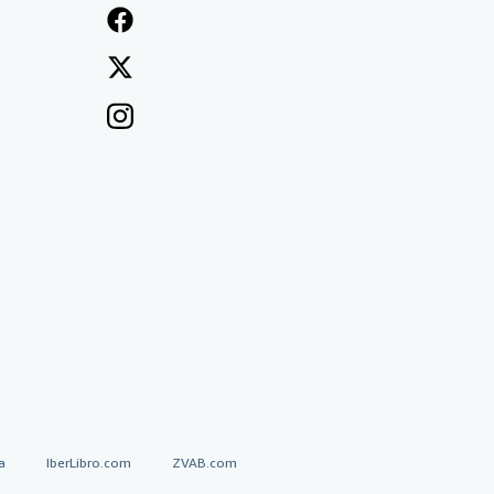
a
IberLibro.com
ZVAB.com