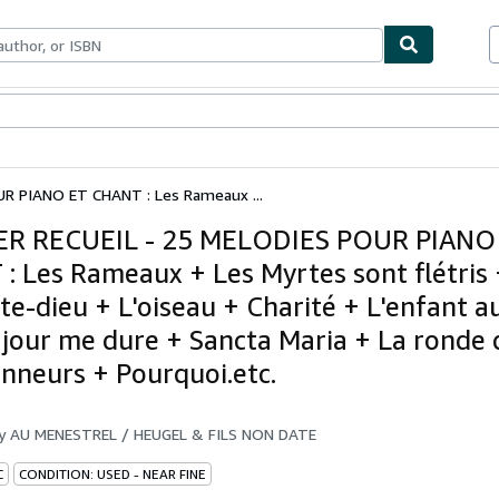
bles
Textbooks
Sellers
Start Selling
R PIANO ET CHANT : Les Rameaux ...
ER RECUEIL - 25 MELODIES POUR PIANO
: Les Rameaux + Les Myrtes sont flétris +
te-dieu + L'oiseau + Charité + L'enfant au
 jour me dure + Sancta Maria + La ronde 
nneurs + Pourquoi.etc.
by
AU MENESTREL / HEUGEL & FILS NON DATE
C
CONDITION: USED - NEAR FINE