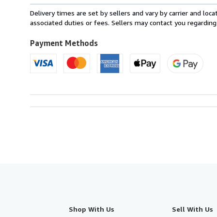
from
Delivery times are set by sellers and vary by carrier and lo
France
associated duties or fees. Sellers may contact you regarding
to
U.S.A.
Payment Methods
Shop With Us
Sell With Us