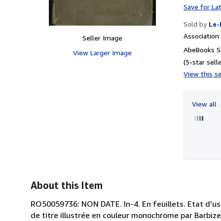
Save for La
Sold by
Le-
Associatio
Seller Image
AbeBooks Se
View Larger Image
(5-star selle
View this se
View all
About this Item
RO50059736: NON DATE. In-4. En feuillets. Etat d'u
de titre illustrée en couleur monochrome par Barbizet