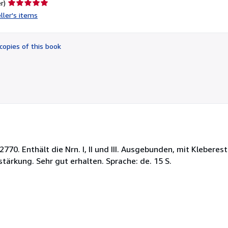
Seller
r)
rating
ller's items
5
out
of
copies of this book
5
stars
2770. Enthält die Nrn. I, II und III. Ausgebunden, mit Klebere
tärkung. Sehr gut erhalten. Sprache: de. 15 S.