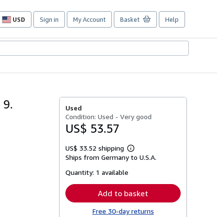
USD
Sign in
My Account
Basket
Help
Site
shopping
preferences
 9.
Used
Condition: Used - Very good
US$ 53.57
US$ 33.52 shipping
Learn
Ships from Germany to U.S.A.
more
about
Quantity:
1 available
shipping
rates
Add to basket
Free 30-day returns