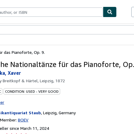
bles
Textbooks
Sellers
Start Selling
r das Pianoforte, Op. 9.
che Nationaltänze für das Pianoforte, Op.
ka, Xaver
by
Breitkopf & Härtel, Leipzig, 1872
C
CONDITION: USED - VERY GOOD
ter
ikantiquariat Staub
,
Leipzig, Germany
n Member:
BOEV
ller since March 11, 2024