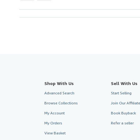
Shop With Us
Sell With Us
Advanced Search
Start Selling
Browse Collections
Join Our Affilia
My Account
Book Buyback
My Orders
Refer a seller
View Basket