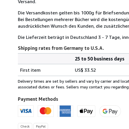
Versand.
Die Versandkosten gelten bis 1000g für Briefsendu
Bei Bestellungen mehrerer Bücher wird die kosteng
ausdrücklichen Wunsch des Kunden, die zusätzlichen
Die Lieferzeit beträgt in Deutschland 3 - 7 Tage, inn
Shipping rates from Germany to U.S.A.
25 to 50 business days
Order
Shipping
quantity
First item
US$ 33.52
rates
from
Delivery times are set by sellers and vary by carrier and lo
Germany
associated duties or fees. Sellers may contact you regarding
to
U.S.A.
Payment Methods
Check
PayPal