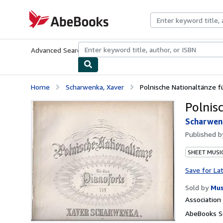
Skip to main content
AbeBooks.com
Advanced Search
Browse Collections
Rare Books
Art & Collecti
Home
Scharwenka, Xaver
Polnische Nationaltänze fü
Polnis
Scharwen
Published 
SHEET MUSI
Save for La
Sold by
Mus
Associatio
AbeBooks Se