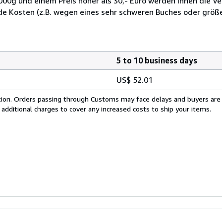
1000g und einem Preis höher als 30,- Euro werden Ihnen die V
de Kosten (z.B. wegen eines sehr schweren Buches oder grö
5 to 10 business days
US$ 52.01
cation. Orders passing through Customs may face delays and buyers are
 additional charges to cover any increased costs to ship your items.