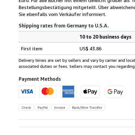
Euro. Für alle Bücher mit einem Gewicht größer als 
Bestellungsbestätigung mitgeteilt. Über abweichen
Sie ebenfalls vom Verkäufer informiert.
Shipping rates from Germany to U.S.A.
10 to 20 business days
Order
Shipping
quantity
First item
US$ 43.86
rates
from
Delivery times are set by sellers and vary by carrier and lo
Germany
associated duties or fees. Sellers may contact you regarding
to
U.S.A.
Payment Methods
Check
PayPal
Invoice
Bank/Wire Transfer