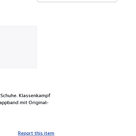
s Schuhe. Klassenkampf
appband mit Original-
Report this item