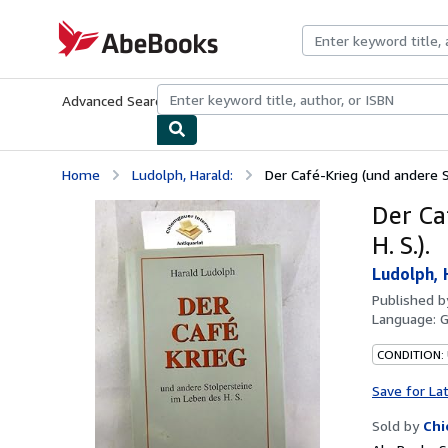
Skip to main content
AbeBooks.com
Advanced Search
Browse Collections
Rare Books
Art & Collecti
Home
Ludolph, Harald:
Der Café-Krieg (und andere S
Der Ca
H. S.).
Ludolph, 
Published 
Language:
CONDITION: 
Save for La
Sold by
Chi