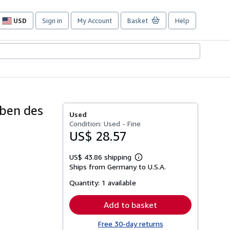
USD
Sign in
My Account
Basket
Help
Site
shopping
preferences
eben des
Used
Condition: Used - Fine
US$ 28.57
US$ 43.86 shipping
Learn
Ships from Germany to U.S.A.
more
about
Quantity:
1 available
shipping
rates
Add to basket
Free 30-day returns