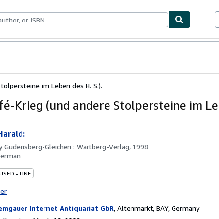
bles
Textbooks
Sellers
Start Selling
tolpersteine im Leben des H. S.).
fé-Krieg (und andere Stolpersteine im L
Harald:
by
Gudensberg-Gleichen : Wartberg-Verlag, 1998
German
USED - FINE
ter
emgauer Internet Antiquariat GbR
,
Altenmarkt, BAY, Germany