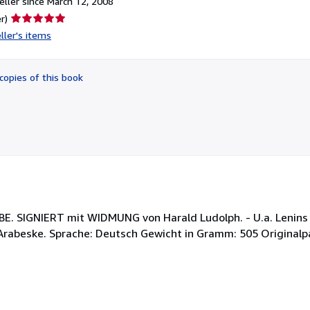
ller since March 12, 2008
Seller
r)
rating
ller's items
5
out
of
copies of this book
5
stars
BE. SIGNIERT mit WIDMUNG von Harald Ludolph. - U.a. Lenin
Arabeske. Sprache: Deutsch Gewicht in Gramm: 505 Originalp