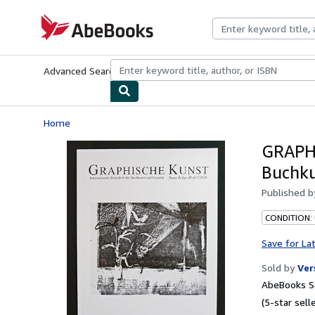
Skip to main content
AbeBooks.com
Advanced Search
Browse Collections
Rare Books
Art & Collecti
Home
GRAPHI
Buchku
Published 
CONDITION:
Save for La
Sold by
Ver
AbeBooks Se
(5-star selle