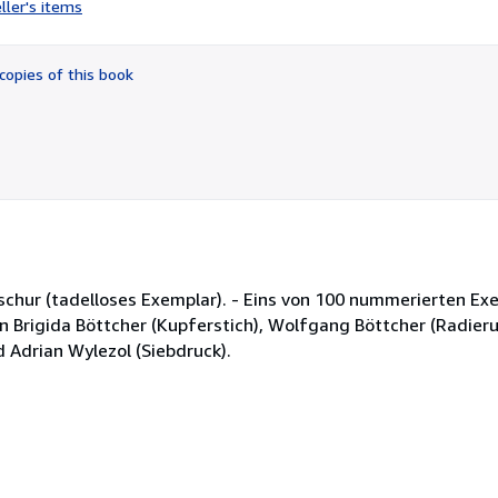
ller's items
5
out
of
copies of this book
5
stars
oschur (tadelloses Exemplar). - Eins von 100 nummerierten E
n Brigida Böttcher (Kupferstich), Wolfgang Böttcher (Radieru
d Adrian Wylezol (Siebdruck).