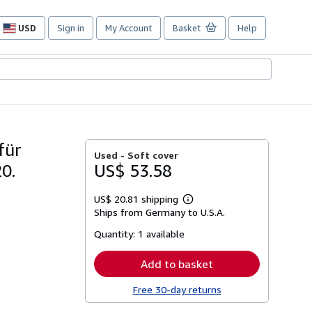
USD
Sign in
My Account
Basket
Help
Site
shopping
preferences
für
Used -
Soft cover
0.
US$ 53.58
US$ 20.81 shipping
Learn
Ships from Germany to U.S.A.
more
about
Quantity:
1 available
shipping
rates
Add to basket
Free 30-day returns