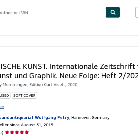
bles
Textbooks
Sellers
Start Selling
SCHE KUNST. Internationale Zeitschrift 
nst und Graphik. Neue Folge: Heft 2/202
by
Memmingen, Edition Curt Visel ., 2020
 USED
SOFT COVER
ter
sandantiquariat Wolfgang Petry
,
Hannover, Germany
ller since August 31, 2015
Seller
r)
rating