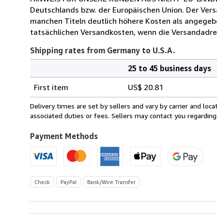
Deutschlands bzw. der Europäischen Union. Der Vers
manchen Titeln deutlich höhere Kosten als angegeben
tatsächlichen Versandkosten, wenn die Versandadress
Shipping rates from Germany to U.S.A.
25 to 45 business days
Order
Shipping
quantity
First item
US$ 20.81
rates
from
Delivery times are set by sellers and vary by carrier and lo
Germany
associated duties or fees. Sellers may contact you regarding
to
U.S.A.
Payment Methods
Check
PayPal
Bank/Wire Transfer