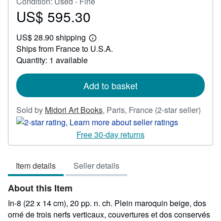
Condition: Used - Fine
US$ 595.30
Price
US$
US$ 28.90 shipping
595.30
Learn
Ships from France to U.S.A.
more
about
Quantity: 1 available
shipping
rates
Add to basket
Seller
Sold by
Midori Art Books
,
Paris, France
(2-star seller)
rating
2
Free 30-day returns
out
of
Item details
Seller details
5
stars
About this Item
In-8 (22 x 14 cm), 20 pp. n. ch. Plein maroquin beige, dos
orné de trois nerfs verticaux, couvertures et dos conservés