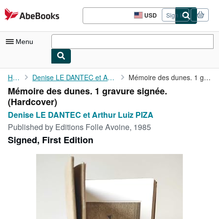
Skip to main content
AbeBooks.com
USD
Sign in
Site
shopping
preferences
Menu
My Account
Home
Denise LE DANTEC et Arthur Luiz PIZA
Mémoire des dunes. 1 gravure signée.
Mémoire des dunes. 1 gravure signée.
My Purchases
(Hardcover)
Advanced Search
Denise LE DANTEC et Arthur Luiz PIZA
Published by
Editions Folle Avoine, 1985
Browse Collections
Signed, First Edition
Rare Books
Art & Collectibles
Textbooks
Sellers
Start Selling