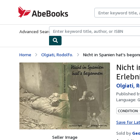
Skip to main content
AbeBooks.com
Advanced Search
Browse Collections
Rare Books
Art & Collecti
Home
Olgiati, Rodolfo.
Nicht in Spanien hat's begon
Nicht 
Erlebni
Olgiati, 
Published 
Language:
CONDITION:
Save for La
Sold by
Geo
Seller Image