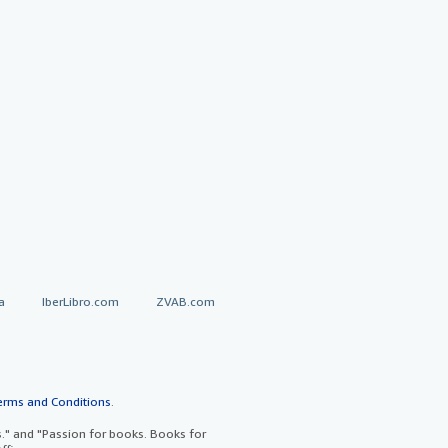
a
IberLibro.com
ZVAB.com
erms and Conditions
.
" and "Passion for books. Books for