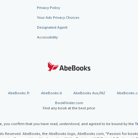
Privacy Policy
Your Ads Privacy Choices
Designated Agent
Accessibility
AbeBooks.fr
AbeBooks.it
AbeBooks Aus/NZ
AbeBooks.c
BookFinder.com
Find any book at the best price
te, you confirm that you have read, understood, and agreed to be bound by the
T
ghts Reserved. AbeBooks, the AbeBooks logo, AbeBooks.com, "Passion for books.