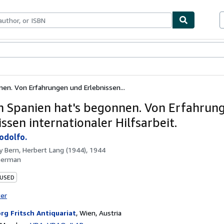
bles
Textbooks
Sellers
Start Selling
nen. Von Erfahrungen und Erlebnissen...
in Spanien hat's begonnen. Von Erfahrun
ssen internationaler Hilfsarbeit.
Rodolfo.
by
Bern, Herbert Lang (1944), 1944
German
 USED
ter
rg Fritsch Antiquariat
,
Wien, Austria