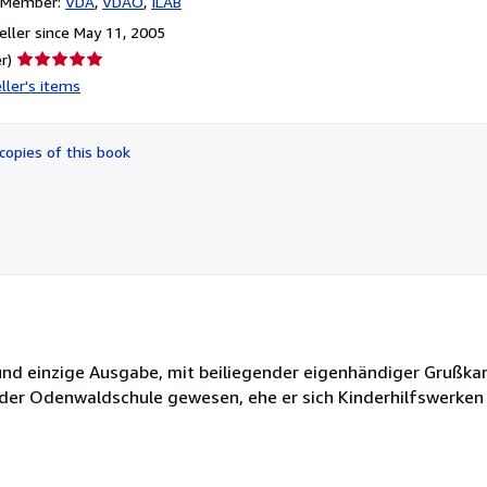
n Member:
VDA
VDAO
ILAB
ller since May 11, 2005
Seller
r)
rating
ller's items
5
out
of
copies of this book
5
stars
1. und einzige Ausgabe, mit beiliegender eigenhändiger Grußka
der Odenwaldschule gewesen, ehe er sich Kinderhilfswerken 