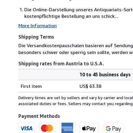
Die Online-Darstellung unseres Antiquariats-Sor
kostenpflichtige Bestellung an uns schick...
More Information
Shipping Terms
Die Versandkostenpauschalen basieren auf Sendungen
besonders schwer oder sperrig sein sollte, werden wi
Shipping rates from Austria to U.S.A.
10 to 45 business days
Order
Shipping
quantity
First item
US$ 63.38
rates
from
Delivery times are set by sellers and vary by carrier and lo
Austria
associated duties or fees. Sellers may contact you regarding
to
U.S.A.
Payment Methods