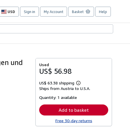
USD
Sign in
My Account
Basket
Help
Site
shopping
preferences
gen und
Used
US$ 56.98
US$ 63.38 shipping
Learn
Ships from Austria to U.S.A.
more
about
Quantity:
1 available
shipping
rates
Add to basket
Free 30-day returns