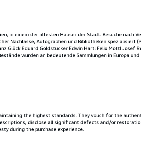
en, in einem der ältesten Häuser der Stadt. Besuche nach Ve
scher Nachlässe, Autographen und Bibliotheken spezialisiert (
anz Glück Eduard Goldstücker Edwin Hartl Felix Mottl Josef R
e Bestände wurden an bedeutende Sammlungen in Europa und 
ntaining the highest standards. They vouch for the authenti
scriptions, disclose all significant defects and/or restoratio
esty during the purchase experience.