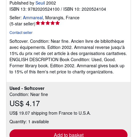
Published by
Seuil
2002
ISBN 13: 9782020524100 / ISBN 10: 2020524104
Seller:
Ammareal
,
Morangis, France
Seller
(
5-star seller
)
rating
Contact seller
5
Softcover.
Condition: Near fine.
Ancien livre de bibliothèque
out
avec équipements. Edition 2002. Ammareal reverse jusqu'à
of
15% du prix net de cet article à des organisations caritatives.
5
ENGLISH DESCRIPTION Book Condition: Used, Good.
stars
Former library book. Edition 2002. Ammareal gives back up
to 15% of this item's net price to charity organizations.
Used - Softcover
Condition: Near fine
US$ 4.17
US$ 19.07 shipping from France to U.S.A.
Quantity: 1 available
Add to basket