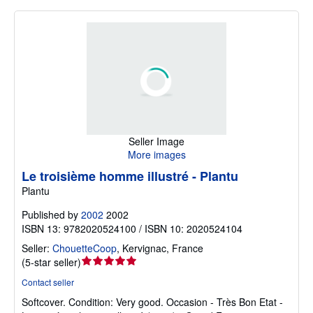
Seller Image
More images
Le troisième homme illustré - Plantu
Plantu
Published by
2002
2002
ISBN 13: 9782020524100 / ISBN 10: 2020524104
Seller:
ChouetteCoop
,
Kervignac, France
Seller
(
5-star seller
)
rating
Contact seller
5
Softcover.
Condition: Very good.
Occasion - Très Bon Etat -
out