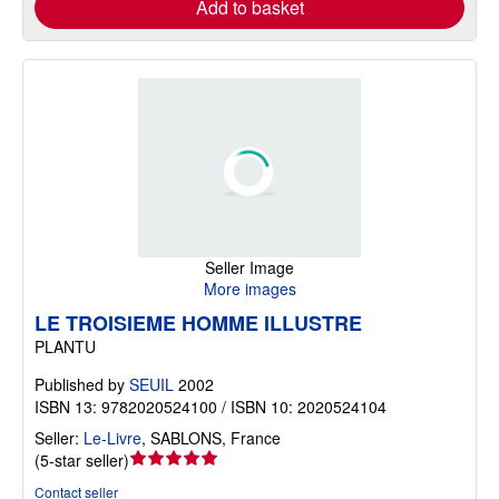
Add to basket
Seller Image
More images
LE TROISIEME HOMME ILLUSTRE
PLANTU
Published by
SEUIL
2002
ISBN 13: 9782020524100 / ISBN 10: 2020524104
Seller:
Le-Livre
,
SABLONS, France
Seller
(
5-star seller
)
rating
Contact seller