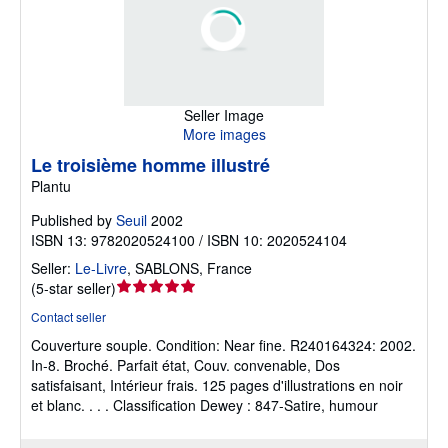
Seller Image
More images
Le troisième homme illustré
Plantu
Published by
Seuil
2002
ISBN 13: 9782020524100 / ISBN 10: 2020524104
Seller:
Le-Livre
,
SABLONS, France
Seller
(
5-star seller
)
rating
Contact seller
5
Couverture souple.
Condition: Near fine.
R240164324: 2002.
out
In-8. Broché. Parfait état, Couv. convenable, Dos
of
satisfaisant, Intérieur frais. 125 pages d'illustrations en noir
5
et blanc. . . . Classification Dewey : 847-Satire, humour
stars