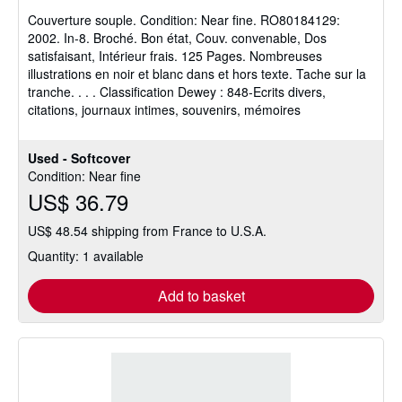
5
Couverture souple.
Condition: Near fine.
RO80184129:
out
2002. In-8. Broché. Bon état, Couv. convenable, Dos
of
satisfaisant, Intérieur frais. 125 Pages. Nombreuses
5
illustrations en noir et blanc dans et hors texte. Tache sur la
stars
tranche. . . . Classification Dewey : 848-Ecrits divers,
citations, journaux intimes, souvenirs, mémoires
Used - Softcover
Condition: Near fine
US$ 36.79
US$ 48.54 shipping from France to U.S.A.
Quantity: 1 available
Add to basket