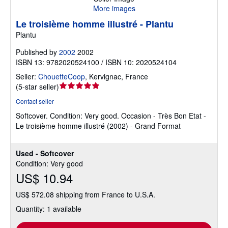
More images
Le troisième homme illustré - Plantu
Plantu
Published by
2002
2002
ISBN 13: 9782020524100 / ISBN 10: 2020524104
Seller:
ChouetteCoop
,
Kervignac, France
Seller
(
5-star seller
)
rating
Contact seller
5
Softcover.
Condition: Very good.
Occasion - Très Bon Etat -
out
Le troisième homme illustré (2002) - Grand Format
of
5
stars
Used - Softcover
Condition: Very good
US$ 10.94
US$ 572.08 shipping from France to U.S.A.
Quantity: 1 available