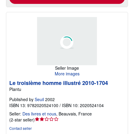
Seller Image
More images
Le troisième homme illustré 2010-1704
Plantu
Published by
Seuil
2002
ISBN 13: 9782020524100 / ISBN 10: 2020524104
Seller:
Des livres et nous
,
Beauvais, France
Seller
(
2-star seller
)
rating
Contact seller
2