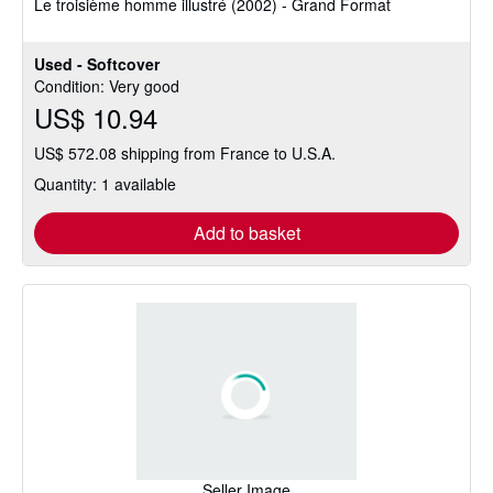
Le troisième homme illustré (2002) - Grand Format
of
5
stars
Used - Softcover
Condition: Very good
US$ 10.94
US$ 572.08 shipping from France to U.S.A.
Quantity: 1 available
Add to basket
Seller Image