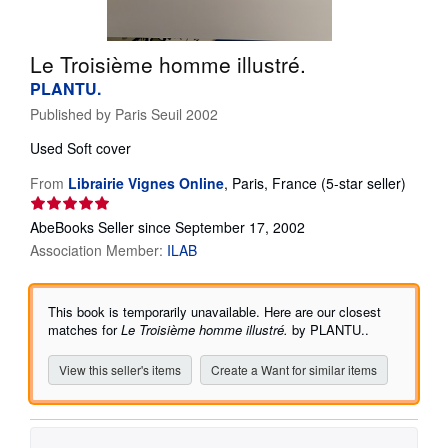
Help
Le Troisième homme illustré.
CLOSE
PLANTU.
Published by
Paris Seuil 2002
Used
Soft cover
Seller
From
Librairie Vignes Online
,
Paris, France
(5-star seller)
rating
5
AbeBooks Seller since September 17, 2002
out
Association Member:
ILAB
of
5
stars
This book is temporarily unavailable. Here are our closest
matches for
Le Troisième homme illustré.
by PLANTU..
View this seller's items
Create a Want for similar items