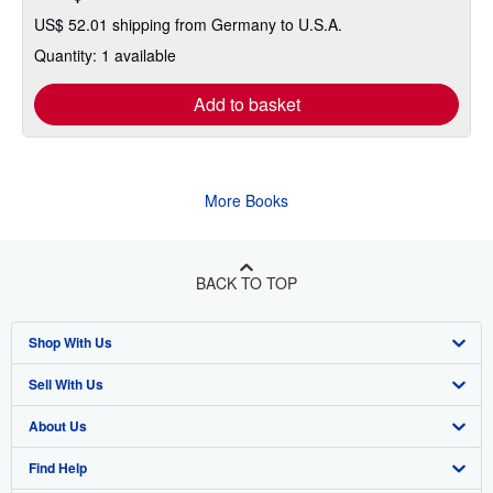
US$ 52.01 shipping from Germany to U.S.A.
Quantity: 1 available
Add to basket
More Books
BACK TO TOP
Shop With Us
Sell With Us
Advanced Search
About Us
Browse Collections
Start Selling
Find Help
My Account
Join Our Affiliate Program
About AbeBooks