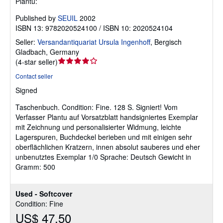
Plantu:
Published by
SEUIL
2002
ISBN 13: 9782020524100 / ISBN 10: 2020524104
Seller:
Versandantiquariat Ursula Ingenhoff
,
Bergisch
Gladbach, Germany
Seller
(
4-star seller
)
rating
Contact seller
4
Signed
out
of
Taschenbuch.
Condition: Fine.
128 S. Signiert! Vom
5
Verfasser Plantu auf Vorsatzblatt handsigniertes Exemplar
stars
mit Zeichnung und personalisierter Widmung, leichte
Lagerspuren, Buchdeckel berieben und mit einigen sehr
oberflächlichen Kratzern, innen absolut sauberes und eher
unbenutztes Exemplar 1/0 Sprache: Deutsch Gewicht in
Gramm: 500
Used - Softcover
Condition: Fine
US$ 47.50