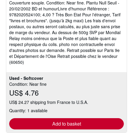
Couverture souple.
Condition: Near fine.
Plantu Null Seuil -
out
20/02/2002 BD et humourLivre d'humour Référence :
of
9782020524100; 4,00 ? Très Bon Etat Pour l'étranger, Tarif
5
"livres et brochures". (jusqu'à 2kg maxi) Les frais d'envoi
stars
postaux, ou autres seront calculés, au plus juste sans prise
de marge du vendeur. Au dessus de 500g SVP par Mondial
Relay moins onéreux que la Poste et plus fiable quant au
respect physique du colis. photo non contractuelle envoi
d'autres photos sur demande. Retrait possible sur Paris 9e
et Département de l'Oise Retrait possible chez le vendeur
(60650)
Used - Softcover
Condition: Near fine
US$ 4.76
US$ 24.27 shipping from France to U.S.A.
Quantity: 1 available
Add to basket