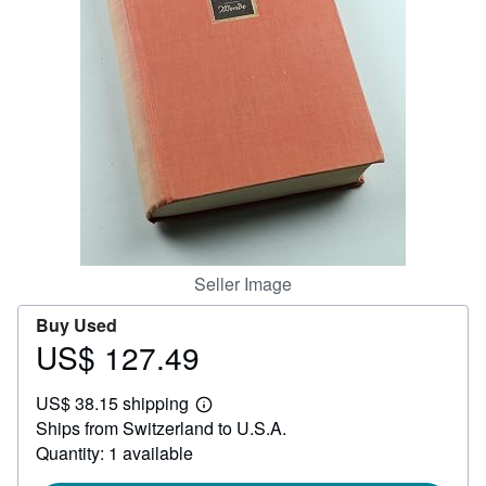
Help
CLOSE
Seller Image
Buy Used
US$ 127.49
Price
US$
US$ 38.15 shipping
127.49
Learn
Ships from Switzerland to U.S.A.
more
about
Quantity: 1 available
shipping
rates