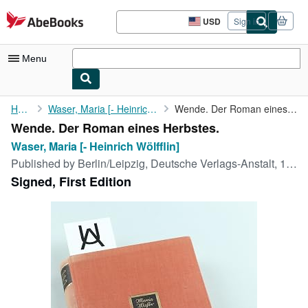
Skip to main content
AbeBooks.com
USD
Sign in
Site
shopping
preferences
Menu
My Account
Home
Waser, Maria [- Heinrich Wölfflin]
Wende. Der Roman eines Herbstes.
Wende. Der Roman eines Herbstes.
My Purchases
Waser, Maria [- Heinrich Wölfflin]
Advanced Search
Published by
Berlin/Leipzig, Deutsche Verlags-Anstalt, 1929 («Copyright» 1928), 1929
Signed, First Edition
Browse Collections
Rare Books
Art & Collectibles
Textbooks
Sellers
Start Selling