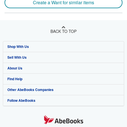
Create a Want for similar items
BACK TO TOP
Shop With Us
Sell With Us
Advanced Search
About Us
Browse Collections
Start Selling
Find Help
My Account
Join Our Affiliate Program
About AbeBooks
Other AbeBooks Companies
My Orders
Book Buyback
Media
Help
Follow AbeBooks
View Basket
Refer a seller
Careers
Customer Support
AbeBooks.co.uk
Forums
AbeBooks.de
Privacy Policy
AbeBooks.fr