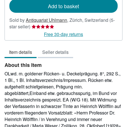
Add to basket
Sold by
Antiquariat Uhlmann
,
Zürich, Switzerland
(5-
Seller
star seller)
rating
Free 30-day returns
5
out
Item details
Seller details
of
5
About this Item
stars
OLwd. m. goldener Rücken- u. Deckelprägung. 8°, 292 S.,
1 Bl., 1 Bl. Inhaltsverzeichnis/Impressum. Rücken etw.
aufgehellt schiefgelesen, Prägung min.
abgeblättert,Einband etw. gebrauchsspurig, im Bund vor
Inhaltsverzeichnis gespreizt. EA (W/G 18). Mit Widmung
der Verfasserin in schwarzer Tinte an Heinrich Wölfflin auf
vorderem fliegendem Vorsatzblatt: «Herrn Professor Dr.
Heinrich Wölfflin / in Verehrung und immer neuer
Dankbarkeit / Maria Waser / Zollikon, 28. Okt[ober] [19]28».