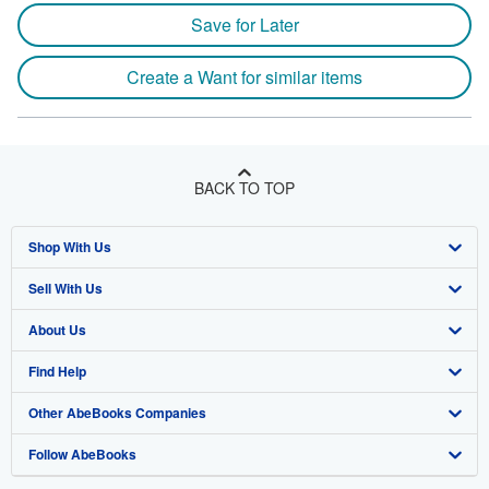
Save for Later
Create a Want for similar items
BACK TO TOP
Shop With Us
Sell With Us
Advanced Search
About Us
Browse Collections
Start Selling
Find Help
My Account
Join Our Affiliate Program
About AbeBooks
Other AbeBooks Companies
My Orders
Book Buyback
Media
Help
Follow AbeBooks
View Basket
Refer a seller
Careers
Customer Support
AbeBooks.co.uk