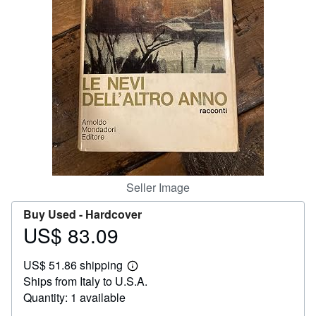
Help
CLOSE
Seller Image
Buy Used -
Hardcover
US$ 83.09
Price
US$
US$ 51.86 shipping
83.09
Learn
Ships from Italy to U.S.A.
more
about
Quantity: 1 available
shipping
rates