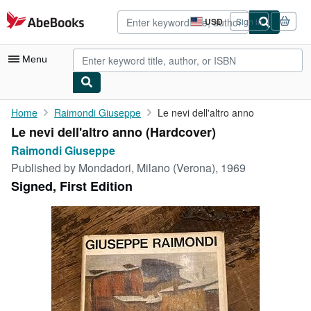
Skip to main content
AbeBooks.com
USD
Sign in
Site
shopping
preferences
Menu
My Account
Home
Raimondi Giuseppe
Le nevi dell'altro anno
Le nevi dell'altro anno (Hardcover)
My Purchases
Raimondi Giuseppe
Advanced Search
Published by
Mondadori, Milano (Verona), 1969
Signed, First Edition
Browse Collections
Rare Books
Art & Collectibles
Textbooks
Sellers
Start Selling