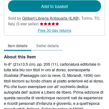
Add to basket
Sold by
Gilibert Libreria Antiquaria (ILAB)
,
Torino, TO,
Seller
Italy
(5-star seller)
rating
Free 30-day returns
5
out
Item details
Seller details
of
5
About this Item
stars
In-8° (21x13.5 cm), pp. 205 (11), cartonatura editoriale in
tutta tela blu con titoli in oro al dorso, sovracoperta
illustrata (Paesaggio con la neve, G. Morandi, 1936) con
titoli bicromi su fondo chiaro al piatto anteriore ed al dorso.
Più che buon esemplare con all' occhiello dedica
autografa dell' autore a Libero de libero. Prima edizione di
questa raccolta di venticinque racconti nati da esperienze
e ricordi personali d'infanzia e gioventù, e a quell'epoca
riconducibili. Italiano.
Seller Inventory # 58386