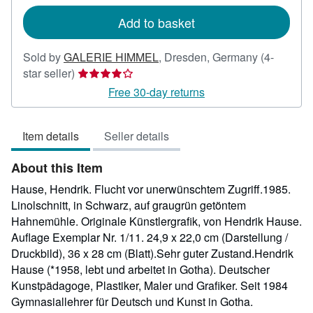
rates
Add to basket
Sold by
GALERIE HIMMEL
,
Dresden, Germany
(4-
Seller
star seller)
rating
Free 30-day returns
4
out
Item details
Seller details
of
5
About this Item
stars
Hause, Hendrik. Flucht vor unerwünschtem Zugriff.1985.
Linolschnitt, in Schwarz, auf graugrün getöntem
Hahnemühle. Originale Künstlergrafik, von Hendrik Hause.
Auflage Exemplar Nr. 1/11. 24,9 x 22,0 cm (Darstellung /
Druckbild), 36 x 28 cm (Blatt).Sehr guter Zustand.Hendrik
Hause (*1958, lebt und arbeitet in Gotha). Deutscher
Kunstpädagoge, Plastiker, Maler und Grafiker. Seit 1984
Gymnasiallehrer für Deutsch und Kunst in Gotha.