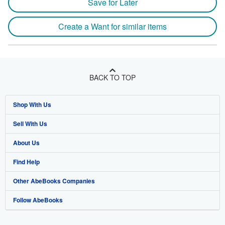
Save for Later
Create a Want for similar items
BACK TO TOP
Shop With Us
Sell With Us
Advanced Search
About Us
Browse Collections
Start Selling
Find Help
My Account
Join Our Affiliate Program
About AbeBooks
Other AbeBooks Companies
My Orders
Book Buyback
Media
Help
Follow AbeBooks
View Basket
Refer a seller
Careers
Customer Support
AbeBooks.co.uk
Forums
AbeBooks.de