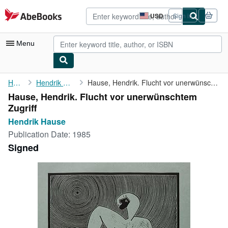
Skip to main content
AbeBooks.com
USD
Sign in
Site
shopping
preferences
Menu
My Account
Home
Hendrik Hause
Hause, Hendrik. Flucht vor unerwünschtem Zugriff
Hause, Hendrik. Flucht vor unerwünschtem
My Purchases
Zugriff
Advanced Search
Hendrik Hause
Publication Date:
1985
Browse Collections
Signed
Rare Books
Art & Collectibles
Textbooks
Sellers
Start Selling