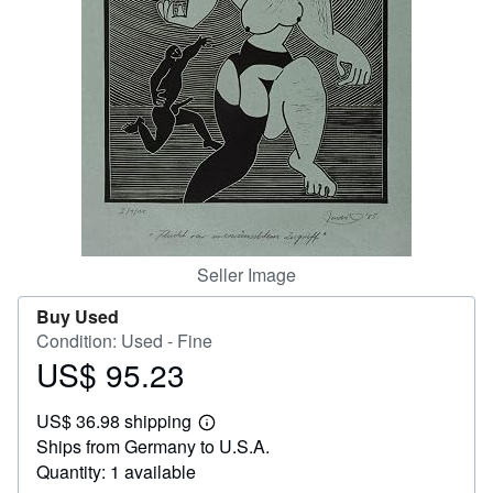
Help
CLOSE
Seller Image
Buy Used
Condition: Used - Fine
US$ 95.23
Price
US$
US$ 36.98 shipping
95.23
Learn
Ships from Germany to U.S.A.
more
about
Quantity: 1 available
shipping