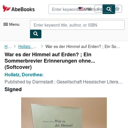
Skip to main content
AbeBooks.com
USD
Sign in
Site
shopping
preferences
Menu
My Account
Home
Hollatz, Dorothea:
War es der Himmel auf Erden? ; Ein Sommerbrevier Erinnerungen ...
War es der Himmel auf Erden? ; Ein
My Purchases
Sommerbrevier Erinnerungen ohne...
Advanced Search
(Softcover)
Hollatz, Dorothea:
Browse Collections
Published by
Darmstadt : Gesellschaft Hessischer Literaturfreunde, 1971
Rare Books
Signed
Art & Collectibles
Textbooks
Sellers
Start Selling