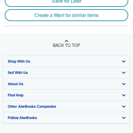
Save for Later
Create a Want for similar items
BACK TO TOP
Shop With Us
Sell With Us
Advanced Search
About Us
Browse Collections
Start Selling
Find Help
My Account
Join Our Affiliate Program
About AbeBooks
Other AbeBooks Companies
My Orders
Book Buyback
Media
Help
Follow AbeBooks
View Basket
Refer a seller
Careers
Customer Support
AbeBooks.co.uk
Forums
AbeBooks.de