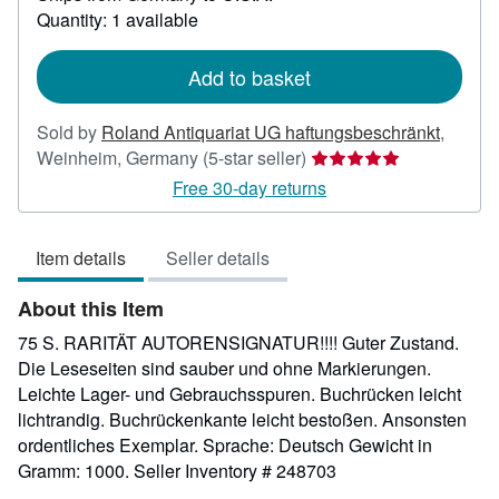
about
Quantity: 1 available
shipping
rates
Add to basket
Sold by
Roland Antiquariat UG haftungsbeschränkt
,
Seller
Weinheim, Germany
(5-star seller)
rating
Free 30-day returns
5
out
Item details
Seller details
of
5
About this Item
stars
75 S. RARITÄT AUTORENSIGNATUR!!!! Guter Zustand.
Die Leseseiten sind sauber und ohne Markierungen.
Leichte Lager- und Gebrauchsspuren. Buchrücken leicht
lichtrandig. Buchrückenkante leicht bestoßen. Ansonsten
ordentliches Exemplar. Sprache: Deutsch Gewicht in
Gramm: 1000.
Seller Inventory # 248703