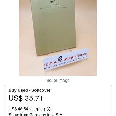
Help
CLOSE
Seller Image
Buy Used -
Softcover
US$ 35.71
Price
US$
US$ 48.54 shipping
35.71
Learn
Ships from Germany to U.S.A.
more