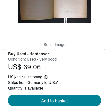
Help
CLOSE
Seller Image
Buy Used -
Hardcover
Condition: Used - Very good
US$ 69.06
Price
US$
US$ 11.56 shipping
69.06
Learn
Ships from Germany to U.S.A.
more
about
Quantity: 1 available
shipping
rates
Add to basket