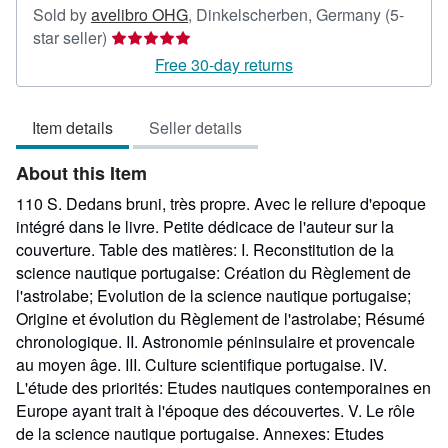
Sold by
avelibro OHG
,
Dinkelscherben, Germany
(5-
Seller
star seller)
rating
Free 30-day returns
5
out
Item details
Seller details
of
5
About this Item
stars
110 S. Dedans bruni, très propre. Avec le reliure d'epoque
intégré dans le livre. Petite dédicace de l'auteur sur la
couverture. Table des matières: I. Reconstitution de la
science nautique portugaise: Création du Règlement de
l'astrolabe; Evolution de la science nautique portugaise;
Origine et évolution du Règlement de l'astrolabe; Résumé
chronologique. II. Astronomie péninsulaire et provencale
au moyen âge. III. Culture scientifique portugaise. IV.
L'étude des priorités: Etudes nautiques contemporaines en
Europe ayant trait à l'époque des découvertes. V. Le rôle
de la science nautique portugaise. Annexes: Etudes