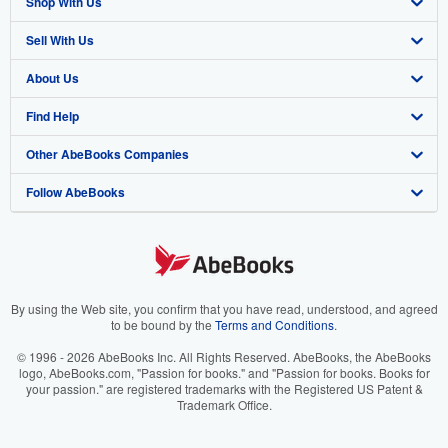
Shop With Us
Sell With Us
Advanced Search
About Us
Browse Collections
Start Selling
Find Help
My Account
Join Our Affiliate Program
About AbeBooks
Other AbeBooks Companies
My Orders
Book Buyback
Media
Help
Follow AbeBooks
View Basket
Refer a seller
Careers
Customer Support
AbeBooks.co.uk
Forums
AbeBooks.de
Privacy Policy
AbeBooks.fr
Your Ads Privacy Choices
AbeBooks.it
By using the Web site, you confirm that you have read, understood, and agreed
to be bound by the
Terms and Conditions
.
Designated Agent
AbeBooks Aus/NZ
© 1996 - 2026 AbeBooks Inc. All Rights Reserved. AbeBooks, the AbeBooks
logo, AbeBooks.com, "Passion for books." and "Passion for books. Books for
Accessibility
AbeBooks.ca
your passion." are registered trademarks with the Registered US Patent &
Trademark Office.
IberLibro.com