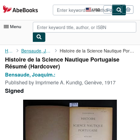
Skip to main content
AbeBooks.com
USD
Sign in
Site
shopping
preferences
Menu
My Account
Home
Bensaude, Joaquim.:
Histoire de la Science Nautique Portugaise Résumé
Histoire de la Science Nautique Portugaise
My Purchases
Résumé (Hardcover)
Advanced Search
Bensaude, Joaquim.:
Published by
Imprimerie A. Kundig, Genève, 1917
Browse Collections
Signed
Rare Books
Art & Collectibles
Textbooks
Sellers
Start Selling