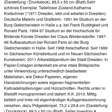
(Darstellung / Druckstock), 89,5 x 50 cm (Blatt).Sehr
schönes Exemplar. Tadelloser Zustand.Katharina
Kretschmer (*1971 Dresden, lebt und arbeitet in Dresden).
Deutsche Malerin und Grafikerin. 1991-94 Studium an der
Burg Giebichenstein in Halle u.a. bei Frank Ruddigkeit und
Ronald Paris. 1994-97 Studium an der Hochschule für
Bildende Künste Dresden bei Claus Weidensdorfer. 1997-
99 Aufbaustudium bei Ronald Paris an der Burg
Giebichenstein in Halle. Seit 1998 freischaffend. Seit 1999
im Sächsischen Künstlerbund und im Neuen Sächsischen
Kunstverein. 2011 Arbeiststipendium der Stadt Dresden. In
Papier-Collagen entwickelt sie eine vitale Bildsprache
unter Verwendung unterschiedlich bearbeiteter
Materialien, wie Dekor-Papieren, eigenen
Handzeichnungen sowie eigenen fragmentierten
Kaltnadelradierungen und Holzschnitten. Rechts unten in
Bleistift monogrammiert und datiert: K.K. 2010. Mittig
betitelt und links mit eigenhändiger Auflagenbezeichnung
versehen, dazu Prägestempel. 73,2 x 29,8 cm (Darstellung
/ Druckstock), 89,5 x 50 cm (Blatt).
Seller Inventory #