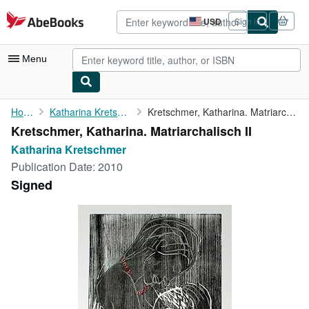
Skip to main content
AbeBooks.com
USD
Sign in
Site
shopping
preferences
Menu
My Account
Home
Katharina Kretschmer
Kretschmer, Katharina. Matriarchalisch II
Kretschmer, Katharina. Matriarchalisch II
My Purchases
Katharina Kretschmer
Advanced Search
Publication Date:
2010
Signed
Browse Collections
Rare Books
Art & Collectibles
Textbooks
Sellers
Start Selling