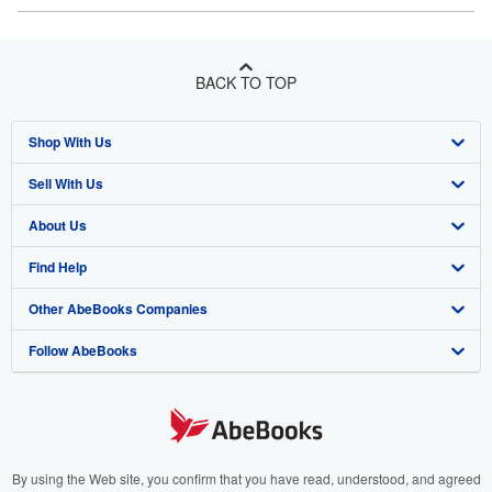
BACK TO TOP
Shop With Us
Sell With Us
Advanced Search
About Us
Browse Collections
Start Selling
Find Help
My Account
Join Our Affiliate Program
About AbeBooks
Other AbeBooks Companies
My Orders
Book Buyback
Media
Help
Follow AbeBooks
View Basket
Refer a seller
Careers
Customer Support
AbeBooks.co.uk
Forums
AbeBooks.de
Privacy Policy
AbeBooks.fr
Your Ads Privacy Choices
AbeBooks.it
By using the Web site, you confirm that you have read, understood, and agreed