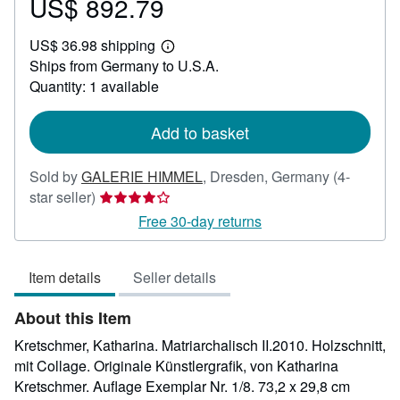
US$ 892.79
Price
US$
US$ 36.98 shipping
892.79
Learn
Ships from Germany to U.S.A.
more
about
Quantity: 1 available
shipping
rates
Add to basket
Sold by
GALERIE HIMMEL
,
Dresden, Germany
(4-
Seller
star seller)
rating
Free 30-day returns
4
out
Item details
Seller details
of
5
About this Item
stars
Kretschmer, Katharina. Matriarchalisch II.2010. Holzschnitt,
mit Collage. Originale Künstlergrafik, von Katharina
Kretschmer. Auflage Exemplar Nr. 1/8. 73,2 x 29,8 cm