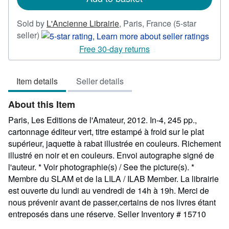
Sold by
L'Ancienne Librairie
,
Paris, France
(5-star
Seller
seller)
rating
Free 30-day returns
5
out
Item details
Seller details
of
5
About this Item
stars
Paris, Les Editions de l'Amateur, 2012. In-4, 245 pp.,
cartonnage éditeur vert, titre estampé à froid sur le plat
supérieur, jaquette à rabat illustrée en couleurs. Richement
illustré en noir et en couleurs. Envoi autographe signé de
l'auteur. * Voir photographie(s) / See the picture(s). *
Membre du SLAM et de la LILA / ILAB Member. La librairie
est ouverte du lundi au vendredi de 14h à 19h. Merci de
nous prévenir avant de passer,certains de nos livres étant
entreposés dans une réserve.
Seller Inventory # 15710