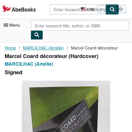
Skip to main content
AbeBooks.com
USD
Sign in
Site
shopping
preferences
Menu
My Account
Home
MARCILHAC (Amélie)
Marcel Coard décorateur
Marcel Coard décorateur (Hardcover)
My Purchases
MARCILHAC (Amélie)
Advanced Search
Signed
Browse Collections
Rare Books
Art & Collectibles
Textbooks
Sellers
Start Selling