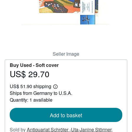
Help
CLOSE
Seller Image
Buy Used -
Soft cover
US$ 29.70
Price
US$
US$ 51.90 shipping
29.70
Learn
Ships from Germany to U.S.A.
more
about
Quantity: 1 available
shipping
rates
Add to basket
Sold by
Antiquariat Schröter -Uta-Janine Störmer
,