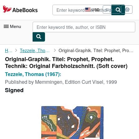
Skip to main content
AbeBooks.com
USD
Sign in
Site
shopping
preferences
Menu
My Account
Home
Tezzele, Thomas (1967):
Original-Graphik. Titel: Prophet, Prophet. Technik: Original ...
Original-Graphik. Titel: Prophet, Prophet.
My Purchases
Technik: Original Farbholzschnitt. (Soft cover)
Advanced Search
Tezzele, Thomas (1967):
Published by
Memmingen, Edition Curt Visel, 1999
Browse Collections
Signed
Rare Books
Art & Collectibles
Textbooks
Sellers
Start Selling