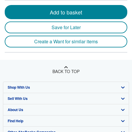
Add to basket
Save for Later
Create a Want for similar items
BACK TO TOP
Shop With Us
Sell With Us
Advanced Search
About Us
Browse Collections
Start Selling
Find Help
My Account
Join Our Affiliate Program
About AbeBooks