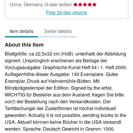
Seller
Unna, Germany
(5-star seller)
rating
Free 30-day returns
5
out
Item details
Seller details
of
5
About this Item
stars
Blattgröße: ca 22,5x32 cm (HxB). unterhalb der Abbildung
signiert. Ursprünglich erschienen als Beilage der
Vorzugsausgabe: Graphische Kunst Heft 54 / 1. Heft 2000.
Auflagenhöhe dieser Ausgabe: 130 Exemplare. Gutes
Exemplar. Druck auf Hahnemühle-Bütten. Mit
Blindprägestempel der Edition. Signed by the artist.
WICHTIG für Besteller aus dem Ausland: fragen Sie bitte
vor(!) der Bestellung nach den Versandkosten. Der
Tarifdschungel der Zustellfirmen ist höchst individuell
geworden. Actually it is not possible, sending books to the
USA. Aktuell können keine Bücher in die USA versandt
werden. Sprache: Deutsch Gewicht in Gramm: 1000.