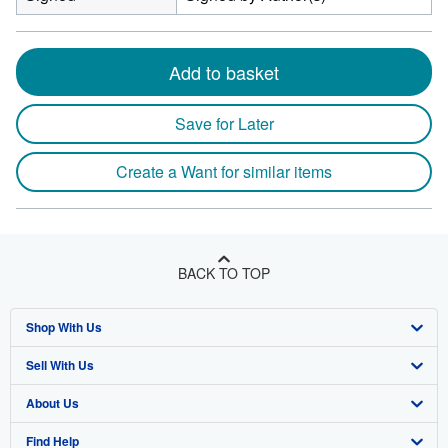
Add to basket
Save for Later
Create a Want for similar items
BACK TO TOP
Shop With Us
Sell With Us
Advanced Search
About Us
Browse Collections
Start Selling
Find Help
My Account
Join Our Affiliate Program
About AbeBooks