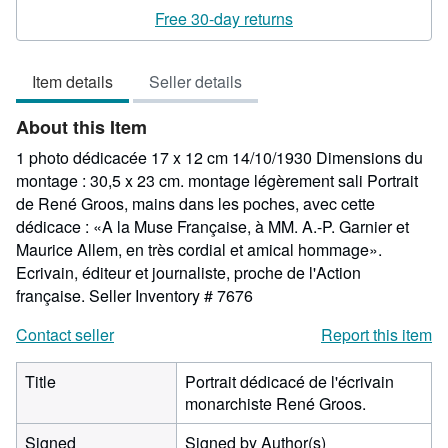
5
Free 30-day returns
out
of
Item details
Seller details
5
stars
About this Item
1 photo dédicacée 17 x 12 cm 14/10/1930 Dimensions du
montage : 30,5 x 23 cm. montage légèrement sali Portrait
de René Groos, mains dans les poches, avec cette
dédicace : «A la Muse Française, à MM. A.-P. Garnier et
Maurice Allem, en très cordial et amical hommage».
Ecrivain, éditeur et journaliste, proche de l'Action
française.
Seller Inventory # 7676
Contact seller
Report this item
Title
Portrait dédicacé de l'écrivain
monarchiste René Groos.
Signed
Signed by Author(s)