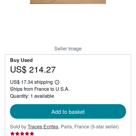
Help
CLOSE
Seller Image
Buy Used
US$ 214.27
Price
US$
US$ 17.34 shipping
214.27
Learn
Ships from France to U.S.A.
more
about
Quantity: 1 available
shipping
rates
Add to basket
Seller
Sold by
Traces Ecrites
,
Paris, France
(5-star seller)
rating