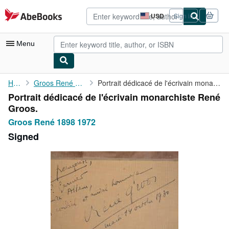
Skip to main content
AbeBooks.com
USD
Sign in
Site
shopping
preferences
Menu
My Account
Home
Groos René 1898 1972
Portrait dédicacé de l'écrivain monarchiste René Groos.
Portrait dédicacé de l'écrivain monarchiste René
My Purchases
Groos.
Advanced Search
Groos René 1898 1972
Signed
Browse Collections
Rare Books
Art & Collectibles
Textbooks
Sellers
Start Selling