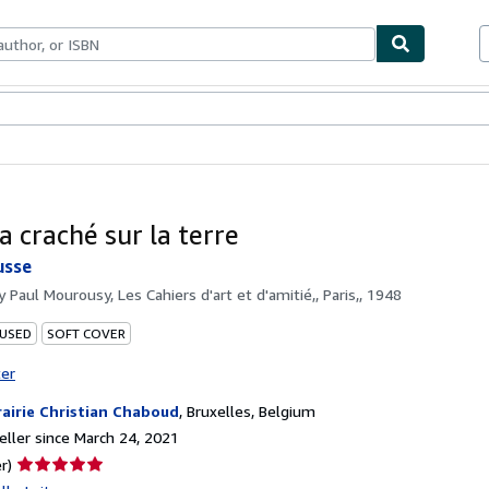
bles
Textbooks
Sellers
Start Selling
 a craché sur la terre
usse
by
Paul Mourousy, Les Cahiers d'art et d'amitié,, Paris,, 1948
 USED
SOFT COVER
ter
rairie Christian Chaboud
,
Bruxelles, Belgium
ller since March 24, 2021
Seller
r)
rating