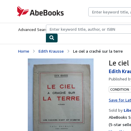
Skip to main content
AbeBooks.com
Advanced Search
Browse Collections
Rare Books
Art & Collecti
Home
Edith Krausse
Le ciel a craché sur la terre
Le ciel
Edith Kra
Published 
CONDITION:
Save for La
Sold by
Lib
AbeBooks Se
(5-star selle