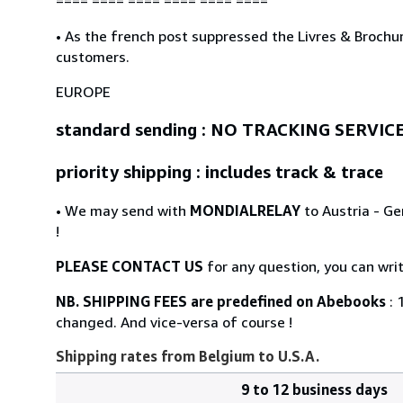
==== ==== ==== ==== ==== ====
• As the french post suppressed the Livres & Brochur
customers.
EUROPE
standard sending : NO TRACKING SERVIC
priority shipping : includes track & trace
• We may send with
MONDIALRELAY
to Austria - Ge
!
PLEASE CONTACT US
for any question, you can wri
NB. SHIPPING FEES are predefined on Abebooks
: 
changed. And vice-versa of course !
Shipping rates from Belgium to U.S.A.
9 to 12 business days
Order