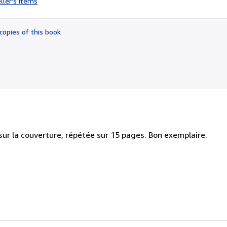
ller's items
5
out
of
copies of this book
5
stars
e sur la couverture, répétée sur 15 pages. Bon exemplaire.