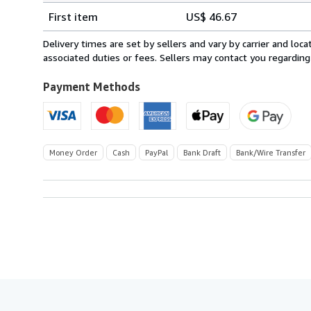
Shipping
quantity
First item
US$ 46.67
rates
from
Delivery times are set by sellers and vary by carrier and lo
Belgium
associated duties or fees. Sellers may contact you regarding
to
U.S.A.
Payment Methods
Money Order
Cash
PayPal
Bank Draft
Bank/Wire Transfer