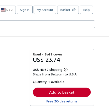
USD
Sign in
My Account
Basket
Help
Site
shopping
preferences
Used -
Soft cover
US$ 23.74
US$ 46.67 shipping
Learn
Ships from Belgium to U.S.A.
more
about
Quantity:
1 available
shipping
rates
Add to basket
Free 30-day returns