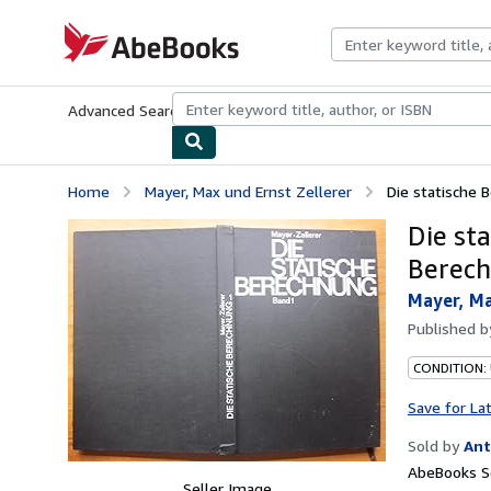
Skip to main content
AbeBooks.com
Advanced Search
Browse Collections
Rare Books
Art & Collecti
Home
Mayer, Max und Ernst Zellerer
Die statische 
Die st
Berech
Mayer, Ma
Published 
CONDITION:
Save for La
Sold by
Ant
AbeBooks Se
Seller Image