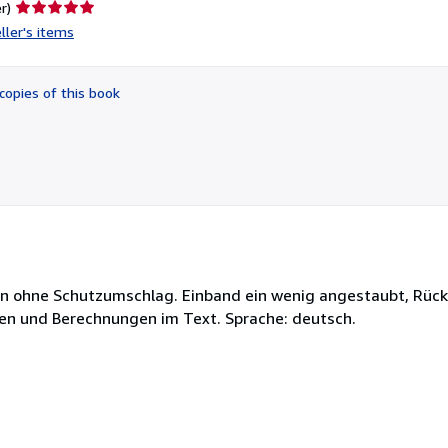
Seller
r)
rating
ller's items
5
out
of
copies of this book
5
stars
einen ohne Schutzumschlag. Einband ein wenig angestaubt, Rü
gen und Berechnungen im Text. Sprache: deutsch.