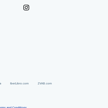
a
IberLibro.com
ZVAB.com
erms and Conditions
.