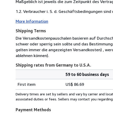
Maßgeblich ist jeweils die zum Zeitpunkt des Vertra
1.2. Verbraucher i. S. d. Geschäftsbedingungen sind n
More Information
Shipping Terms
Die Versandkostenpauschalen basieren auf Durchschn
schwer oder sperrig sein sollte und das Bestimmung
gelten immer die angezeigten Versandkosten) , werde
ablehnen können).
Shipping rates from Germany to U.S.A.
59 to 60 business days
Order
Shipping
quantity
First item
US$ 86.69
rates
from
Delivery times are set by sellers and vary by carrier and lo
Germany
associated duties or fees. Sellers may contact you regarding
to
U.S.A.
Payment Methods