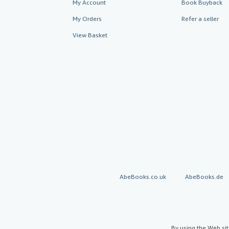
My Account
Book Buyback
My Orders
Refer a seller
View Basket
AbeBooks.co.uk
AbeBooks.de
By using the Web si