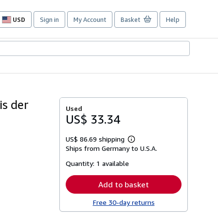
USD
Sign in
My Account
Basket
Help
Site
shopping
preferences
is der
Used
US$ 33.34
US$ 86.69 shipping
Learn
Ships from Germany to U.S.A.
more
about
Quantity:
1 available
shipping
rates
Add to basket
Free 30-day returns