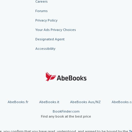
Careers
Forums
Privacy Policy
Your Ads Privacy Choices
Designated Agent
Accessibility
AbeBooks.fr
AbeBooks.it
AbeBooks Aus/NZ
AbeBooks.c
BookFinder.com
Find any book at the best price
te, you confirm that you have read, understood, and agreed to be bound by the
T