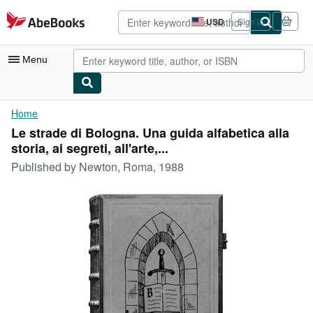
Skip to main content
AbeBooks.com
USD
Sign in
Site
shopping
preferences
Menu
My Account
Home
Le strade di Bologna. Una guida alfabetica alla
My Purchases
storia, ai segreti, all'arte,...
Advanced Search
Published by
Newton, Roma, 1988
Browse Collections
Rare Books
Art & Collectibles
Textbooks
Sellers
Start Selling