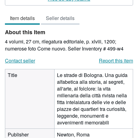
4
out
Item details
Seller details
of
5
About this Item
stars
4 volumi, 27 cm, rilegatura editoriale, p. xlviii, 1200;
numerose foto Come nuovo.
Seller Inventory # 499-w4
Contact seller
Report this item
Title
Le strade di Bologna. Una guida
alfabetica alla storia, ai segreti,
all'arte, al folclore: la vita
millenaria della città rivista nella
fitta intelaiatura delle vie e delle
piazze dei quartieri tra curiosità,
leggende, monumenti e
avvenimenti memorabili
Publisher
Newton, Roma