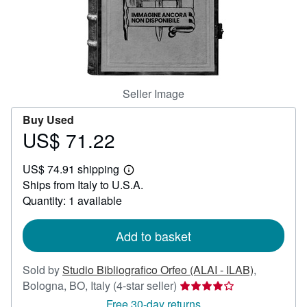
Help
CLOSE
Seller Image
Buy Used
US$ 71.22
Price
US$
US$ 74.91 shipping
71.22
Learn
Ships from Italy to U.S.A.
more
about
Quantity: 1 available
shipping
rates
Add to basket
Sold by
Studio Bibliografico Orfeo (ALAI - ILAB)
,
Seller
Bologna, BO, Italy
(4-star seller)
rating
Free 30-day returns