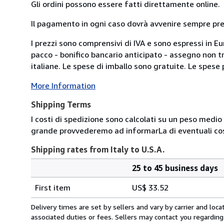
Gli ordini possono essere fatti direttamente online.
Il pagamento in ogni caso dovrà avvenire sempre previ
I prezzi sono comprensivi di IVA e sono espressi in E
pacco - bonifico bancario anticipato - assegno non tra
italiane. Le spese di imballo sono gratuite. Le spese po
More Information
Shipping Terms
I costi di spedizione sono calcolati su un peso medio d
grande provvederemo ad informarLa di eventuali cost
Shipping rates from Italy to U.S.A.
25 to 45 business days
Order
Shipping
quantity
First item
US$ 33.52
rates
from
Delivery times are set by sellers and vary by carrier and lo
Italy
associated duties or fees. Sellers may contact you regarding