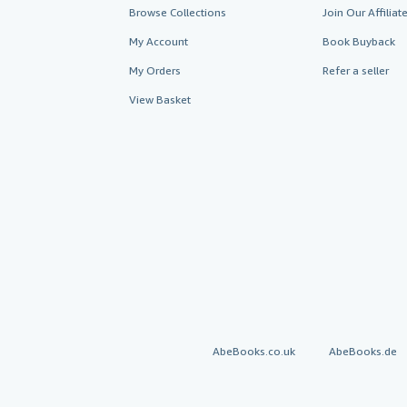
Browse Collections
Join Our Affilia
My Account
Book Buyback
My Orders
Refer a seller
View Basket
AbeBooks.co.uk
AbeBooks.de