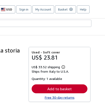
USD
Sign in
My Account
Basket
Help
Site
shopping
preferences
la storia
Used -
Soft cover
US$ 23.81
US$ 33.52 shipping
Learn
Ships from Italy to U.S.A.
more
about
Quantity:
1 available
shipping
rates
Add to basket
Free 30-day returns