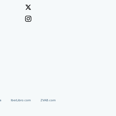
a
IberLibro.com
ZVAB.com