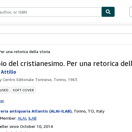
bles
Textbooks
Sellers
Start Selling
Per una retorica della storia
io del cristianesimo. Per una retorica del
Attilio
by
Centro Editoriale Torinese, Torino, 1963
 USED
SOFT COVER
ter
reria antiquaria Atlantis (ALAI-ILAB)
,
Torino, TO, Italy
n Member:
ALAI
ILAB
ller since October 10, 2014