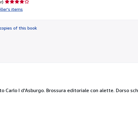
Seller
r)
rating
ller's items
4
out
of
copies of this book
5
stars
eato Carlo I d'Asburgo. Brossura editoriale con alette. Dorso sc