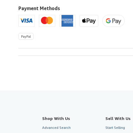
to
U.S.A.
Payment Methods
PayPal
Shop With Us
Sell With Us
Advanced Search
Start Selling