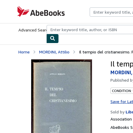
Skip to main content
AbeBooks.com
Advanced Search
Browse Collections
Rare Books
Art & Collecti
Home
MORDINI, Attilio
Il tempio del cristianesimo. 
Il temp
MORDINI, 
Published 
CONDITION:
Save for La
Sold by
Lib
Associatio
AbeBooks Se