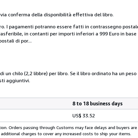
a conferma della disponibilità effettiva del libro.
uro. I pagamenti potranno essere fatti in contrassegno postal
sferibile, in contanti per importi inferiori a 999 Euro in bas
stali di por...
i un chilo (2,2 libbre) per libro. Se il libro ordinato ha un pe
i aggiuntivi.
8 to 18 business days
US$ 33.52
cation. Orders passing through Customs may face delays and buyers are
 additional charges to cover any increased costs to ship your items.