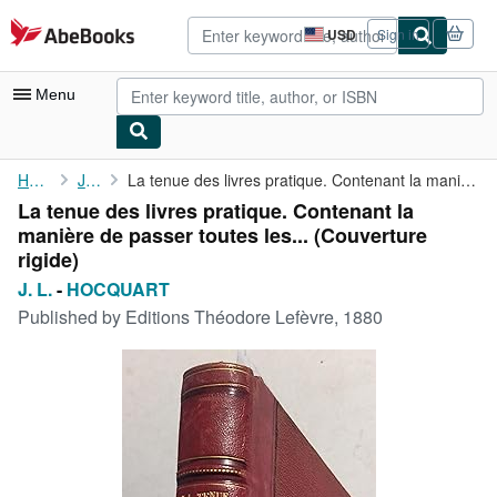
Skip to main content
AbeBooks.com
USD
Sign in
Site
shopping
preferences
Menu
My Account
Home
J. L.
La tenue des livres pratique. Contenant la manière de passer ...
La tenue des livres pratique. Contenant la
My Purchases
manière de passer toutes les... (Couverture
Advanced Search
rigide)
J. L.
-
HOCQUART
Browse Collections
Published by
Editions Théodore Lefèvre, 1880
Rare Books
Art & Collectibles
Textbooks
Sellers
Start Selling