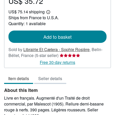
US$ 35.72
Price
US$
US$ 75.14 shipping
35.72
Learn
Ships from France to U.S.A.
more
about
Quantity: 1 available
shipping
rates
Add to basket
Sold by
Librairie Et Cætera - Sophie Rosière
,
Belin-
Seller
Béliet, France
(5-star seller)
rating
Free 30-day returns
5
out
Item details
Seller details
of
5
About this Item
stars
Livre en français. Augmenté d'un Traité de droit
commercial, par Malescot (1905). Reliure demi-basane
rouge à nerfs. 390 pages. Légères rousseurs.
Seller