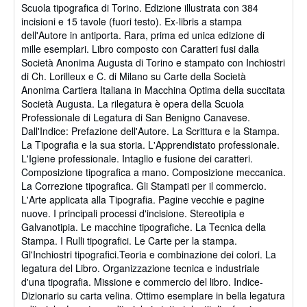
Scuola tipografica di Torino. Edizione illustrata con 384
stars
incisioni e 15 tavole (fuori testo). Ex-libris a stampa
dell'Autore in antiporta. Rara, prima ed unica edizione di
mille esemplari. Libro composto con Caratteri fusi dalla
Società Anonima Augusta di Torino e stampato con Inchiostri
di Ch. Lorilleux e C. di Milano su Carte della Società
Anonima Cartiera Italiana in Macchina Optima della succitata
Società Augusta. La rilegatura è opera della Scuola
Professionale di Legatura di San Benigno Canavese.
Dall'Indice: Prefazione dell'Autore. La Scrittura e la Stampa.
La Tipografia e la sua storia. L'Apprendistato professionale.
L'Igiene professionale. Intaglio e fusione dei caratteri.
Composizione tipografica a mano. Composizione meccanica.
La Correzione tipografica. Gli Stampati per il commercio.
L'Arte applicata alla Tipografia. Pagine vecchie e pagine
nuove. I principali processi d'incisione. Stereotipia e
Galvanotipia. Le macchine tipografiche. La Tecnica della
Stampa. I Rulli tipografici. Le Carte per la stampa.
Gl'Inchiostri tipografici.Teoria e combinazione dei colori. La
legatura del Libro. Organizzazione tecnica e industriale
d'una tipografia. Missione e commercio del libro. Indice-
Dizionario su carta velina. Ottimo esemplare in bella legatura