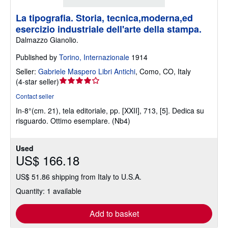
La tipografia. Storia, tecnica,moderna,ed
esercizio industriale dell'arte della stampa.
Dalmazzo Gianolio.
Published by
Torino, Internazionale
1914
Seller:
Gabriele Maspero Libri Antichi
,
Como, CO, Italy
Seller
(
4-star seller
)
rating
Contact seller
4
In-8°(cm. 21), tela editoriale, pp. [XXII], 713, [5]. Dedica su
out
risguardo. Ottimo esemplare. (Nb4)
of
5
stars
Used
US$ 166.18
US$ 51.86 shipping from Italy to U.S.A.
Quantity: 1 available
Add to basket