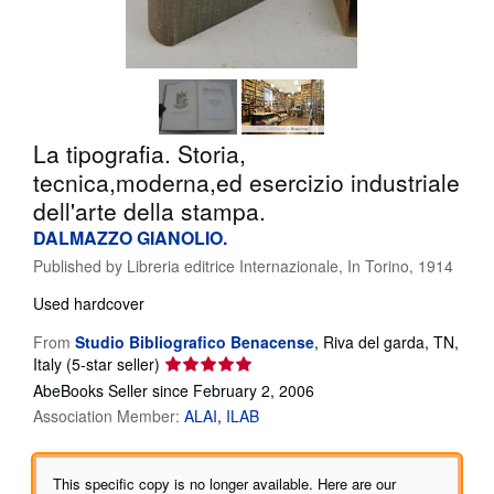
Help
CLOSE
La tipografia. Storia,
tecnica,moderna,ed esercizio industriale
dell'arte della stampa.
DALMAZZO GIANOLIO.
Published by
Libreria editrice Internazionale, In Torino, 1914
Used
hardcover
From
Studio Bibliografico Benacense
,
Riva del garda, TN,
Seller
Italy
(5-star seller)
rating
AbeBooks Seller since February 2, 2006
5
Association Member:
ALAI
ILAB
out
of
5
This specific copy is no longer available. Here are our