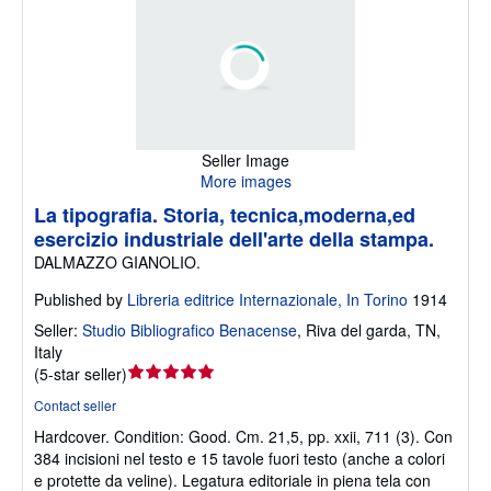
Seller Image
More images
La tipografia. Storia, tecnica,moderna,ed
esercizio industriale dell'arte della stampa.
DALMAZZO GIANOLIO.
Published by
Libreria editrice Internazionale, In Torino
1914
Seller:
Studio Bibliografico Benacense
,
Riva del garda, TN,
Italy
Seller
(
5-star seller
)
rating
Contact seller
5
Hardcover.
Condition: Good.
Cm. 21,5, pp. xxii, 711 (3). Con
out
384 incisioni nel testo e 15 tavole fuori testo (anche a colori
of
e protette da veline). Legatura editoriale in piena tela con
5