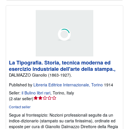
La Tipografia. Storia, tecnica moderna ed
esercizio industriale dell'arte della stampa.,
DALMAZZO Gianolio (1863-1927).
Published by
Libreria Editrice Internazionale, Torino
1914
Seller:
il Bulino libri rari
,
Torino, Italy
Seller
(
2-star seller
)
rating
Contact seller
2
Segue al frontespizio: Nozioni professionali seguite da un
out
indice-dizionario (stampato su carta finissima), ordinate ed
of
esposte per cura di Gianolio Dalmazzo Direttore della Regia
5