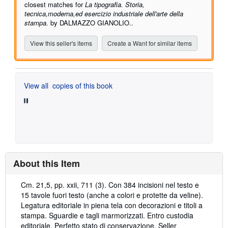
stars
closest matches for
La tipografia. Storia,
tecnica,moderna,ed esercizio industriale dell'arte della
stampa.
by DALMAZZO GIANOLIO..
View this seller's items
Create a Want for similar items
View all
copies of this book
About this Item
Description:
Cm. 21,5, pp. xxii, 711 (3). Con 384 incisioni nel testo e
15 tavole fuori testo (anche a colori e protette da veline).
Legatura editoriale in piena tela con decorazioni e titoli a
stampa. Sguardie e tagli marmorizzati. Entro custodia
editoriale. Perfetto stato di conservazione.
Seller