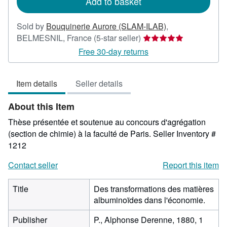
Add to basket
Sold by
Bouquinerie Aurore (SLAM-ILAB)
,
Seller
BELMESNIL, France
(5-star seller)
rating
Free 30-day returns
5
out
Item details
Seller details
of
5
About this Item
stars
Thèse présentée et soutenue au concours d'agrégation
(section de chimie) à la faculté de Paris.
Seller Inventory #
1212
Contact seller
Report this item
Title
Des transformations des matières
albuminoïdes dans l'économie.
Publisher
P., Alphonse Derenne, 1880, 1