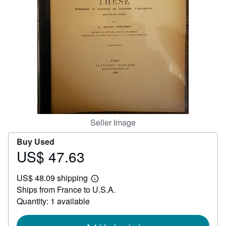
Help
CLOSE
Seller Image
Buy Used
US$ 47.63
Price
US$
US$ 48.09 shipping
47.63
Learn
Ships from France to U.S.A.
more
about
Quantity: 1 available
shipping
rates