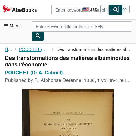
Skip to main content
AbeBooks.com
USD
Sign in
Site
shopping
preferences
Menu
My Account
Home
POUCHET (Dr A. Gabriel).
Des transformations des matières albuminoïdes dans l'économie.
Des transformations des matières albuminoïdes
My Purchases
dans l'économie.
Advanced Search
POUCHET (Dr A. Gabriel).
Published by
P., Alphonse Derenne, 1880, 1 vol. in-4 relié avec une barette en plastique noir et protégé par 2 feuilles Rhodoïd sur les plats (reliure démontable), de 108 pp.
Browse Collections
Rare Books
Art & Collectibles
Textbooks
Sellers
Start Selling