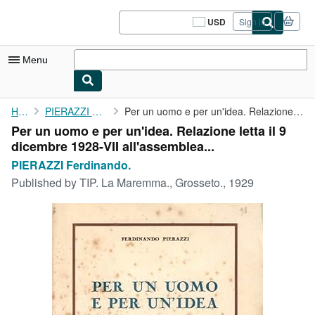
Skip to main content
AbeBooks.com
USD
Sign in
Site
shopping
preferences
Menu
My Account
Home
PIERAZZI Ferdinando.
Per un uomo e per un'idea. Relazione letta il 9 dicembre 1928-...
Per un uomo e per un'idea. Relazione letta il 9
My Purchases
dicembre 1928-VII all'assemblea...
Sign Off
PIERAZZI Ferdinando.
Published by
TIP. La Maremma., Grosseto., 1929
Advanced Search
Browse Collections
Rare Books
Art & Collectibles
Textbooks
Sellers