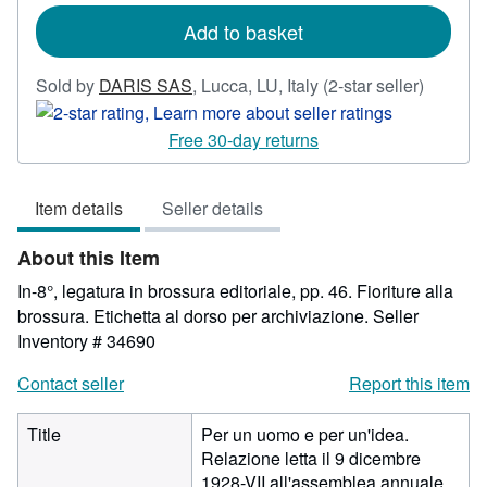
rates
Add to basket
Seller
Sold by
DARIS SAS
,
Lucca, LU, Italy
(2-star seller)
rating
2
Free 30-day returns
out
of
Item details
Seller details
5
stars
About this Item
In-8°, legatura in brossura editoriale, pp. 46. Fioriture alla
brossura. Etichetta al dorso per archiviazione.
Seller
Inventory # 34690
Contact seller
Report this item
Title
Per un uomo e per un'idea.
Relazione letta il 9 dicembre
1928-VII all'assemblea annuale