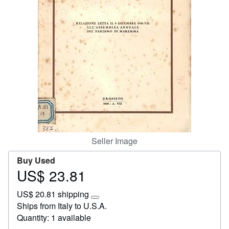
Start Selling
Help
CLOSE
Seller Image
Buy Used
US$ 23.81
Price
US$
US$ 20.81 shipping
23.81
Learn
Ships from Italy to U.S.A.
more
Quantity: 1 available
about
shipping